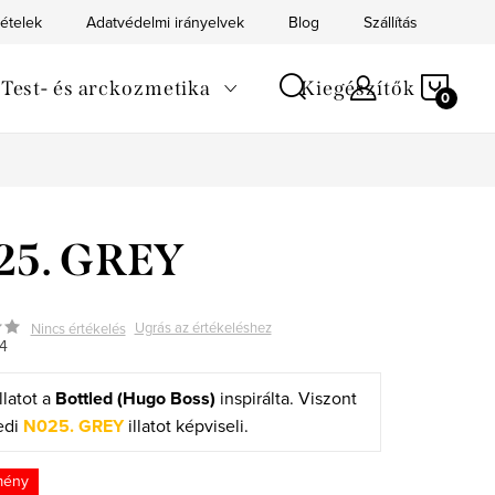
tételek
Adatvédelmi irányelvek
Blog
Szállítás
Kapc
KOS
Test- és arckozmetika
Kiegészítők
25. GREY
Ugrás az értékeléshez
Nincs értékelés
4
llatot a
Bottled (Hugo Boss)
inspirálta. Viszont
edi
N025. GREY
illatot képviseli.
mény