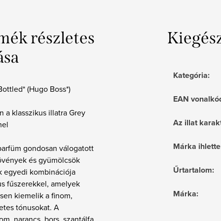
mék részletes
Kiegés
ása
Kategória
:
 Bottled* (Hugo Boss*)
EAN vonalkó
 a klasszikus illatra Grey
Az illat karak
mel
Márka ihlette
parfüm gondosan válogatott
övények és gyümölcsök
Űrtartalom
:
ak egyedi kombinációja
us fűszerekkel, amelyek
Márka
:
sen kiemelik a finom,
etes tónusokat. A
om, narancs, bors, szantálfa,