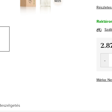
Részletes
Raktáro
Száll
2.8
Egység
Márka:
Ne
Beszélgetés