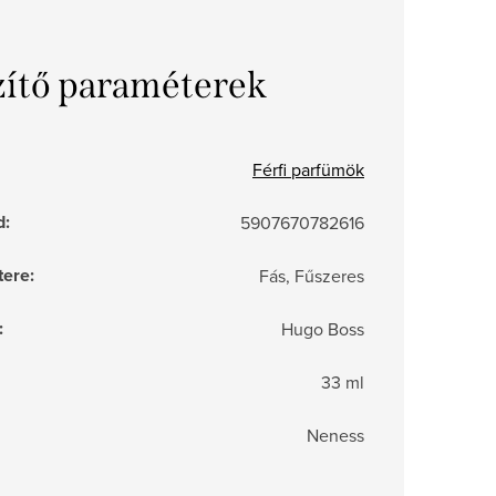
zítő paraméterek
Férfi parfümök
d
:
5907670782616
tere
:
Fás, Fűszeres
:
Hugo Boss
33 ml
Neness