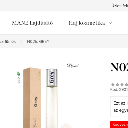
Üzleti fel
MANE hajdúsító
Haj kozmetika
 parfümök
N025. GREY
N0
Kód:
2901
Ezt az i
az egy
Kedvez