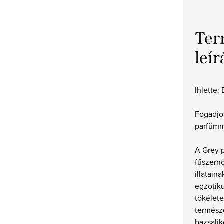
Ter
leír
Ihlette:
Fogadjon
parfüm
A Grey 
fűszern
illatain
egzotik
tökélete
termész
bazsalik