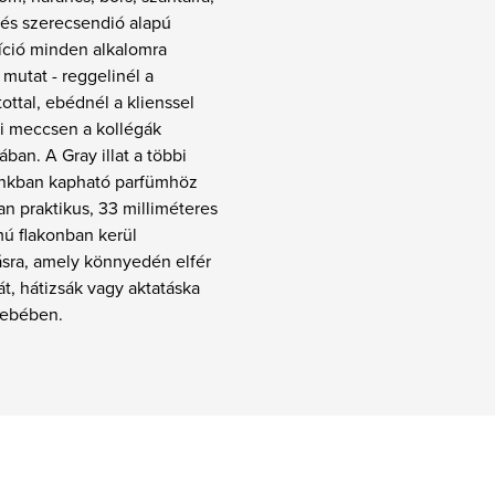
és szerecsendió alapú
ció minden alkalomra
mutat - reggelinél a
tottal, ebédnél a klienssel
ti meccsen a kollégák
ában. A Gray illat a többi
unkban kapható parfümhöz
n praktikus, 33 milliméteres
mú flakonban kerül
tásra, amely könnyedén elfér
t, hátizsák vagy aktatáska
sebében.