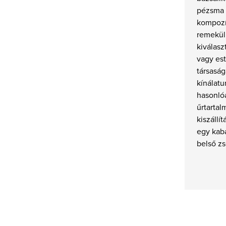
pézsma 
kompozí
remekül 
kiválasz
vagy es
társaság
kínálat
hasonlóa
űrtartal
kiszállí
egy kabá
belső z