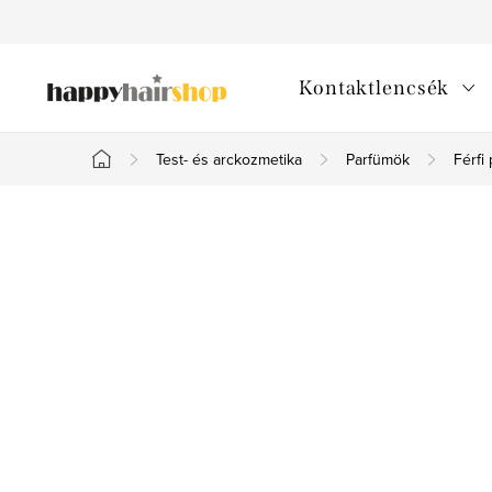
Ugrás
a
fő
Kontaktlencsék
tartalomhoz
Test- és arckozmetika
Parfümök
Férfi
Kezdőlap
O
l
d
a
l
s