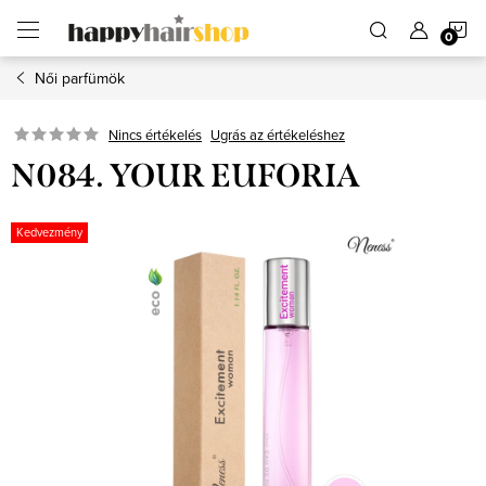
Ugrás
K
a
fő
tartalomhoz
Női parfümök
Ugrás az értékeléshez
Nincs értékelés
N084. YOUR EUFORIA
Kedvezmény