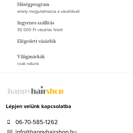
Hűségprogram
amely megjutalmazza a vásárlásait
Ingyenes szállítás
30 000 Ft vásárlás felett
Elégedett vásárlók
Világmárkák
csak nálunk
L
á
b
l
Lépjen velünk kapcsolatba
é
06-70-585-1262
c
info
@
happyhairshop.hu