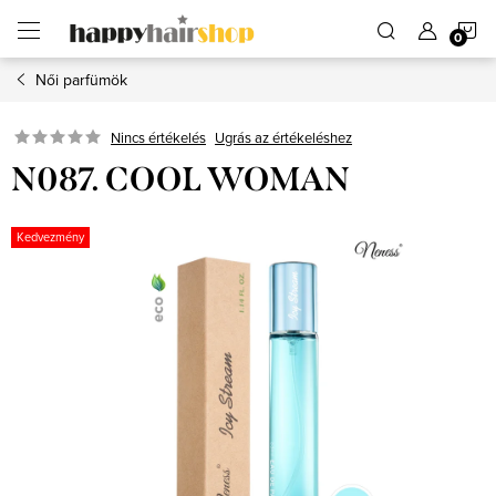
Ugrás
K
a
fő
tartalomhoz
Női parfümök
Ugrás az értékeléshez
Nincs értékelés
N087. COOL WOMAN
Kedvezmény