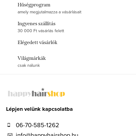
Hűségprogram
amely megjutalmazza a vásárlásait
Ingyenes szállítás
30 000 Ft vásárlás felett
Elégedett vásárlók
Világmárkák
csak nálunk
L
á
b
l
Lépjen velünk kapcsolatba
é
06-70-585-1262
c
info
@
happyhairshop.hu