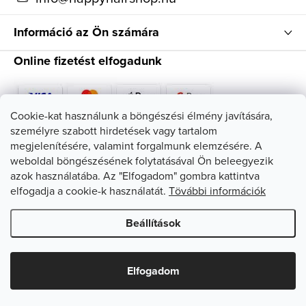
Információ az Ön számára
Online fizetést elfogadunk
Cookie-kat használunk a böngészési élmény javítására,
személyre szabott hirdetések vagy tartalom
Kövessen minket
megjelenítésére, valamint forgalmunk elemzésére. A
weboldal böngészésének folytatásával Ön beleegyezik
azok használatába. Az "Elfogadom" gombra kattintva
elfogadja a cookie-k használatát.
Tövábbi információk
Beállítások
Copyright 2026
HappyHairShop
. Minden jog fenntartva.
Süti
beállítások szerkesztése
Elfogadom
Shoptet készítette