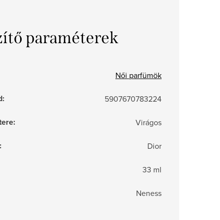
zítő paraméterek
Női parfümök
d
:
5907670783224
tere
:
Virágos
:
Dior
33 ml
Neness