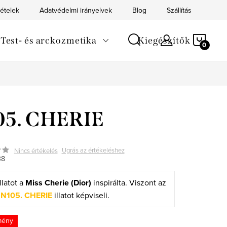
tételek
Adatvédelmi irányelvek
Blog
Szállítás
Kapc
KOS
Test- és arckozmetika
Kiegészítők
05. CHERIE
Ugrás az értékeléshez
Nincs értékelés
38
llatot a
Miss Cherie (Dior)
inspirálta. Viszont az
i
N105. CHERIE
illatot képviseli.
mény