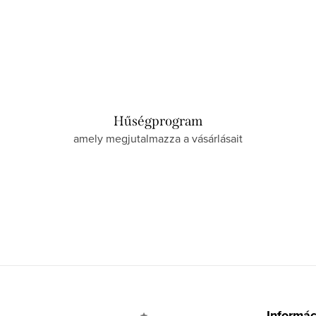
Hűségprogram
amely megjutalmazza a vásárlásait
L
á
Informá