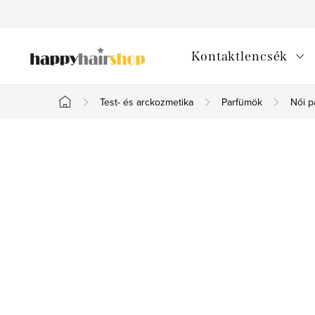
Ugrás
a
fő
Kontaktlencsék
tartalomhoz
Test- és arckozmetika
Parfümök
Női p
Kezdőlap
O
l
d
a
l
s