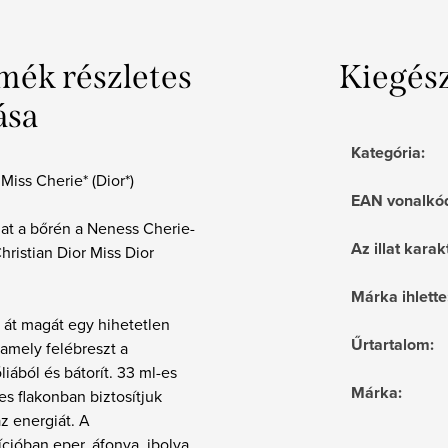
mék részletes
Kiegés
ása
Kategória
:
 Miss Cherie* (Dior*)
EAN vonalkó
illat a bőrén a Neness Cherie-
Az illat karak
Christian Dior Miss Dior
Márka ihlette
 át magát egy hihetetlen
Űrtartalom
:
, amely felébreszt a
iából és bátorít. 33 ml-es
Márka
:
es flakonban biztosítjuk
z energiát. A
ióban eper, áfonya, ibolya,