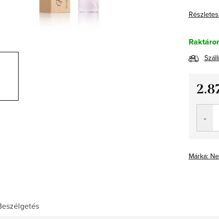
Részletes
Raktáro
Száll
2.8
Egység
Márka:
Ne
Beszélgetés