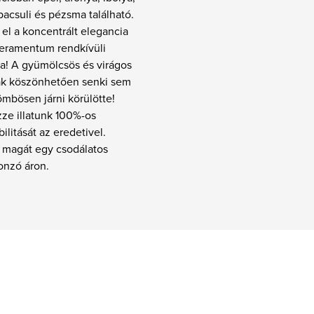
pacsuli és pézsma található.
 el a koncentrált elegancia
eramentum rendkívüli
a! A gyümölcsös és virágos
nak köszönhetően senki sem
mbösen járni körülötte!
zze illatunk 100%-os
ilitását az eredetivel.
a magát egy csodálatos
vonzó áron.