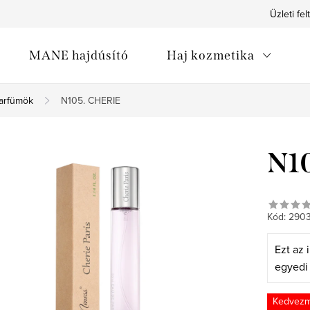
Üzleti fel
MANE hajdúsító
Haj kozmetika
arfümök
N105. CHERIE
N1
Kód:
290
Ezt az i
egyed
Kedvez