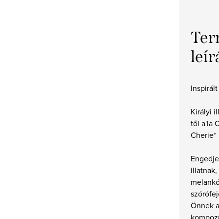
Ter
leír
Inspirált
Királyi 
től a'la 
Cherie*
Engedje
illatnak
melankól
szórófej
Önnek a
kompozíc