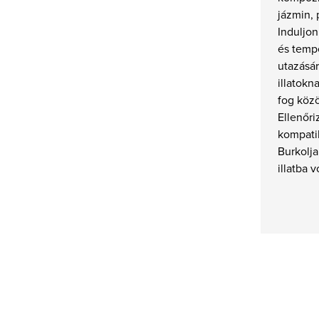
jázmin, 
Induljon
és temp
utazásár
illatok
fog közö
Ellenőri
kompatib
Burkolj
illatba 