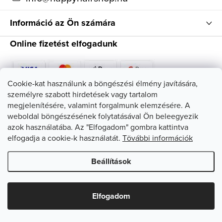
Információ az Ön számára
Online fizetést elfogadunk
Cookie-kat használunk a böngészési élmény javítására,
személyre szabott hirdetések vagy tartalom
Kövessen minket
megjelenítésére, valamint forgalmunk elemzésére. A
weboldal böngészésének folytatásával Ön beleegyezik
azok használatába. Az "Elfogadom" gombra kattintva
elfogadja a cookie-k használatát.
Tövábbi információk
Beállítások
Copyright 2026
HappyHairShop
. Minden jog fenntartva.
Süti
beállítások szerkesztése
Elfogadom
Shoptet készítette