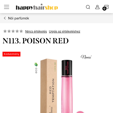
Ugrás
K
a
fő
tartalomhoz
Női parfümök
Ugrás az értékeléshez
Nincs értékelés
N113. POISON RED
Kedvezmény