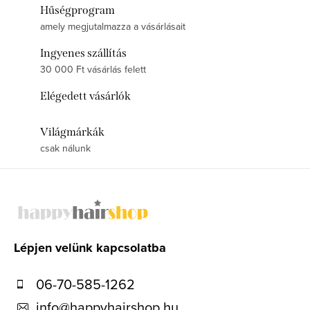
Hűségprogram
amely megjutalmazza a vásárlásait
Ingyenes szállítás
30 000 Ft vásárlás felett
Elégedett vásárlók
Világmárkák
csak nálunk
L
á
b
l
Lépjen velünk kapcsolatba
é
06-70-585-1262
c
info
@
happyhairshop.hu