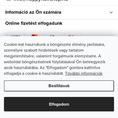
Információ az Ön számára
Online fizetést elfogadunk
Cookie-kat használunk a böngészési élmény javítására,
személyre szabott hirdetések vagy tartalom
Kövessen minket
megjelenítésére, valamint forgalmunk elemzésére. A
weboldal böngészésének folytatásával Ön beleegyezik
azok használatába. Az "Elfogadom" gombra kattintva
elfogadja a cookie-k használatát.
Tövábbi információk
Beállítások
Copyright 2026
HappyHairShop
. Minden jog fenntartva.
Süti
beállítások szerkesztése
Elfogadom
Shoptet készítette