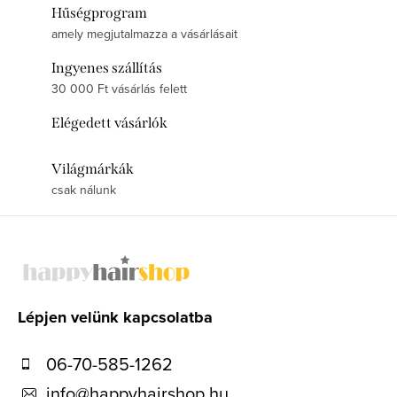
Hűségprogram
amely megjutalmazza a vásárlásait
Ingyenes szállítás
30 000 Ft vásárlás felett
Elégedett vásárlók
Világmárkák
csak nálunk
L
á
b
l
Lépjen velünk kapcsolatba
é
06-70-585-1262
c
info
@
happyhairshop.hu