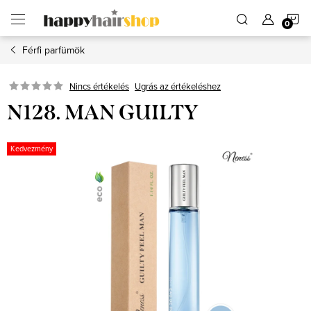
Ugrás
K
a
fő
tartalomhoz
Férfi parfümök
Ugrás az értékeléshez
Nincs értékelés
N128. MAN GUILTY
Kedvezmény