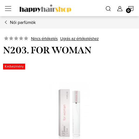
Ugrás
K
a
fő
tartalomhoz
Női parfümök
Ugrás az értékeléshez
Nincs értékelés
N203. FOR WOMAN
Kedvezmény