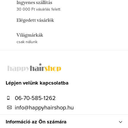
Ingyenes szállítás
30 000 Ft vásárlás felett
Elégedett vásárlók
Világmárkák
csak nálunk
L
á
b
l
Lépjen velünk kapcsolatba
é
06-70-585-1262
c
info
@
happyhairshop.hu
Információ az Ön számára