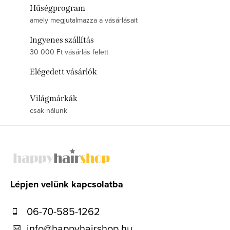
Hűségprogram
amely megjutalmazza a vásárlásait
Ingyenes szállítás
30 000 Ft vásárlás felett
Elégedett vásárlók
Világmárkák
csak nálunk
L
á
b
l
Lépjen velünk kapcsolatba
é
06-70-585-1262
c
info
@
happyhairshop.hu