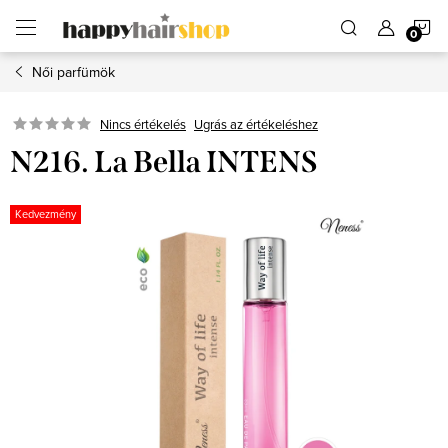
Ugrás
K
a
fő
tartalomhoz
Női parfümök
Ugrás az értékeléshez
Nincs értékelés
N216. La Bella INTENS
Kedvezmény