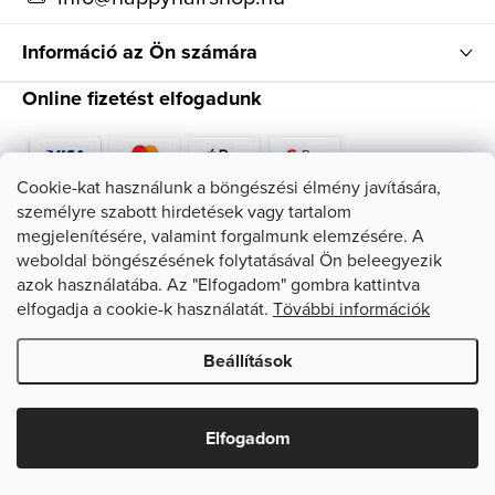
Információ az Ön számára
Online fizetést elfogadunk
Cookie-kat használunk a böngészési élmény javítására,
személyre szabott hirdetések vagy tartalom
Kövessen minket
megjelenítésére, valamint forgalmunk elemzésére. A
weboldal böngészésének folytatásával Ön beleegyezik
azok használatába. Az "Elfogadom" gombra kattintva
elfogadja a cookie-k használatát.
Tövábbi információk
Beállítások
Copyright 2026
HappyHairShop
. Minden jog fenntartva.
Süti
beállítások szerkesztése
Elfogadom
Shoptet készítette