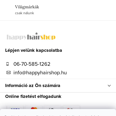
Világmárkák
csak nálunk
L
á
b
l
Lépjen velünk kapcsolatba
é
06-70-585-1262
c
info
@
happyhairshop.hu
Információ az Ön számára
Online fizetést elfogadunk