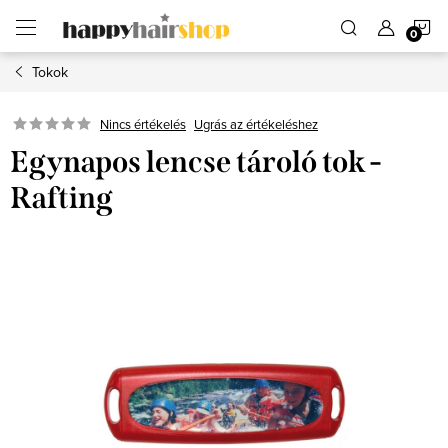
Ugrás
K
a
fő
tartalomhoz
Tokok
Ugrás az értékeléshez
Nincs értékelés
Egynapos lencse tároló tok -
Rafting