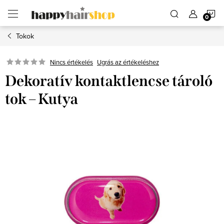
Ugrás
K
a
fő
tartalomhoz
Tokok
Ugrás az értékeléshez
Nincs értékelés
Dekoratív kontaktlencse tároló
tok – Kutya