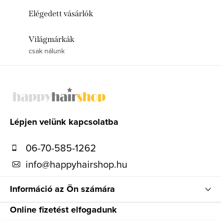
Elégedett vásárlók
Világmárkák
csak nálunk
L
á
b
l
Lépjen velünk kapcsolatba
é
06-70-585-1262
c
info
@
happyhairshop.hu
Információ az Ön számára
Online fizetést elfogadunk