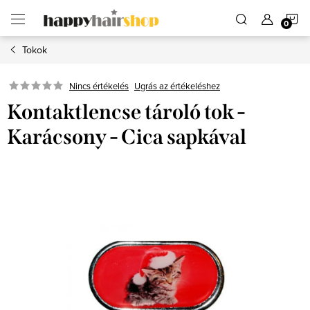
Ugrás
K
a
fő
tartalomhoz
Tokok
Ugrás az értékeléshez
Nincs értékelés
Kontaktlencse tároló tok -
Karácsony - Cica sapkával