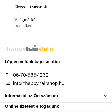
Elégedett vásárlók
Világmárkák
csak nálunk
L
á
b
l
Lépjen velünk kapcsolatba
é
06-70-585-1262
c
info
@
happyhairshop.hu
Információ az Ön számára
Online fizetést elfogadunk