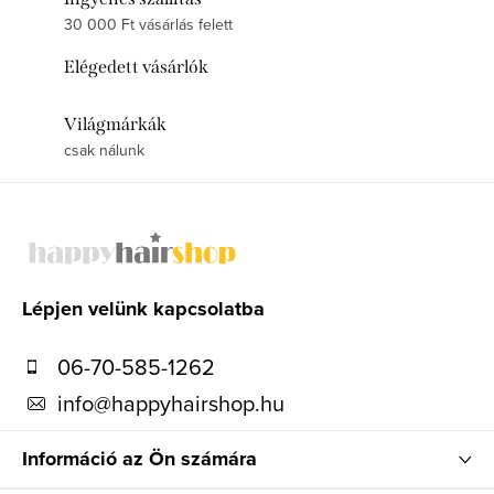
30 000 Ft vásárlás felett
Elégedett vásárlók
Világmárkák
csak nálunk
L
á
b
l
Lépjen velünk kapcsolatba
é
06-70-585-1262
c
info
@
happyhairshop.hu
Információ az Ön számára