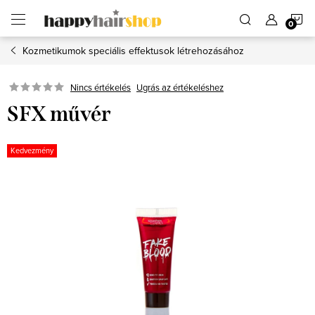
Ugrás
K
a
fő
tartalomhoz
Kozmetikumok speciális effektusok létrehozásához
Ugrás az értékeléshez
Nincs értékelés
SFX művér
Kedvezmény