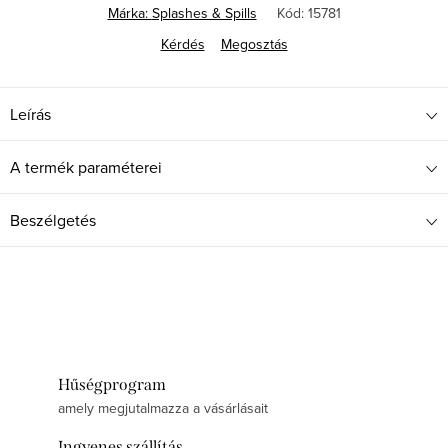
Márka:
Splashes & Spills
Kód:
15781
Kérdés
Megosztás
Leírás
A termék paraméterei
Beszélgetés
Hűségprogram
amely megjutalmazza a vásárlásait
Ingyenes szállítás