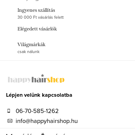
Ingyenes szállítás
30 000 Ft vásárlás felett
Elégedett vásárlók
Világmárkák
csak nálunk
L
á
b
l
Lépjen velünk kapcsolatba
é
06-70-585-1262
c
info
@
happyhairshop.hu