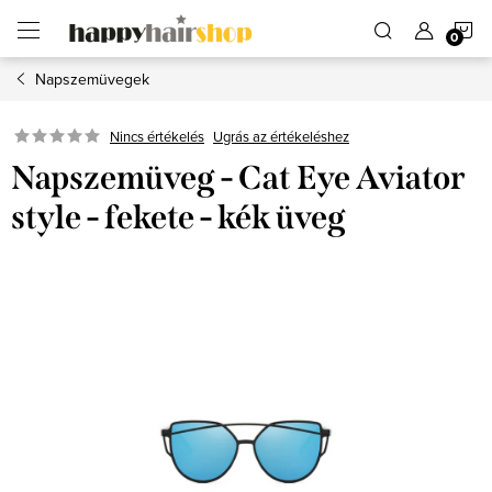
Ugrás
K
a
fő
tartalomhoz
Napszemüvegek
Ugrás az értékeléshez
Nincs értékelés
Napszemüveg - Cat Eye Aviator
style - fekete - kék üveg