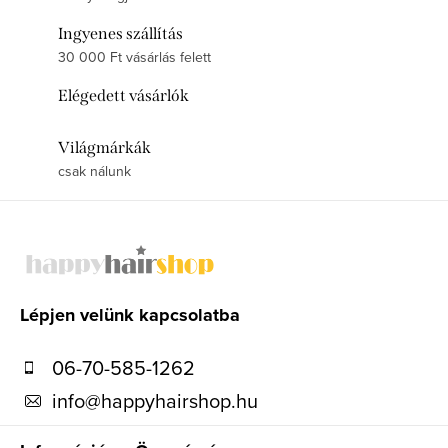
Ingyenes szállítás
30 000 Ft vásárlás felett
Elégedett vásárlók
Világmárkák
csak nálunk
L
á
b
l
Lépjen velünk kapcsolatba
é
06-70-585-1262
c
info
@
happyhairshop.hu