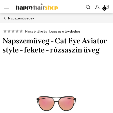
Ugrás
K
a
fő
tartalomhoz
Napszemüvegek
Ugrás az értékeléshez
Nincs értékelés
Napszemüveg - Cat Eye Aviator
style - fekete - rózsaszín üveg