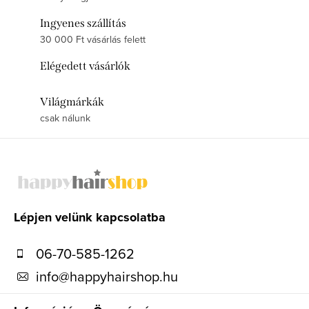
Ingyenes szállítás
30 000 Ft vásárlás felett
Elégedett vásárlók
Világmárkák
csak nálunk
L
á
b
l
Lépjen velünk kapcsolatba
é
06-70-585-1262
c
info
@
happyhairshop.hu