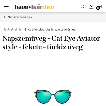
Ugrás
K
a
fő
tartalomhoz
Napszemüvegek
Ugrás az értékeléshez
Nincs értékelés
Napszemüveg - Cat Eye Aviator
style - fekete - türkiz üveg