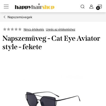
Ugrás
K
a
fő
tartalomhoz
Napszemüvegek
Ugrás az értékeléshez
Nincs értékelés
Napszemüveg - Cat Eye Aviator
style - fekete