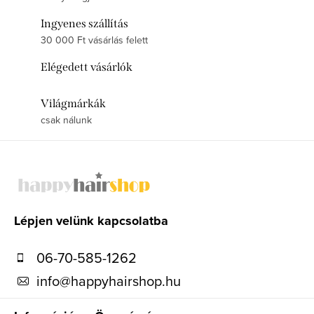
Ingyenes szállítás
30 000 Ft vásárlás felett
Elégedett vásárlók
Világmárkák
csak nálunk
L
á
b
l
Lépjen velünk kapcsolatba
é
06-70-585-1262
c
info
@
happyhairshop.hu