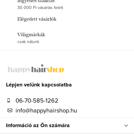
Ingyenes szállítás
30 000 Ft vásárlás felett
Elégedett vásárlók
Világmárkák
csak nálunk
L
á
b
l
Lépjen velünk kapcsolatba
é
06-70-585-1262
c
info
@
happyhairshop.hu
Információ az Ön számára