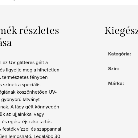
mék részletes
Kiegés
ása
Kategória
:
l az UV glitteres gélt a
Szín
:
 és figyelje meg a hihetetlen
 A természetes fényben
Márka
:
s színek a speciális
ógiának köszönhetően UV-
 gyönyörű látványt
anak. A lágy gélt könnyedén
jük az ujjainkkal vagy
, és egész éjszaka tartós
 festék vízzel és szappannal
űen lemosható. Legalább 30