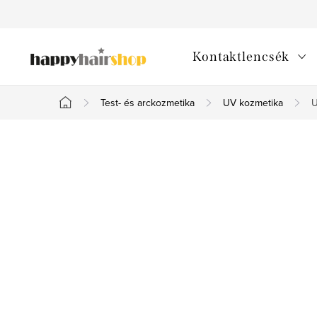
Ugrás
a
fő
Kontaktlencsék
tartalomhoz
Test- és arckozmetika
UV kozmetika
U
Kezdőlap
O
l
d
a
l
s