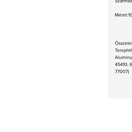
Származá
Méret:1
Összete
Terephth
Aluminu
45410, 
77007)