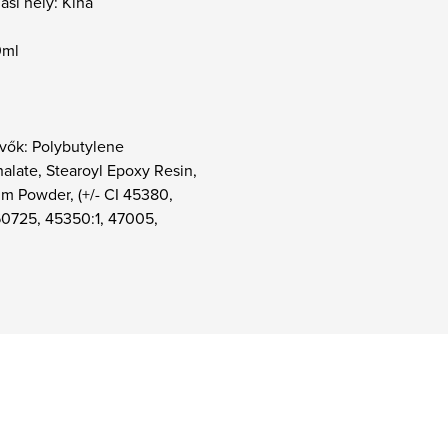
si hely: Kína
0ml
vők: Polybutylene
alate, Stearoyl Epoxy Resin,
m Powder, (+/- CI 45380,
60725, 45350:1, 47005,