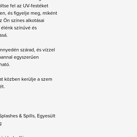
öltse fel az UV-festéket
n, és figyelje meg, miként
z Ön színes alkotásai
 élénk színűvé és
ssá.
nnyedén szárad, és vízzel
pannal egyszerűen
tható.
at közben kerülje a szem
ét.
Splashes & Spills, Egyesült
g