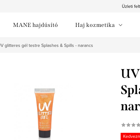
Üzleti fel
MANE hajdúsító
Haj kozmetika
V glitteres gél testre Splashes & Spills - narancs
UV 
Spl
nar
Kedvez