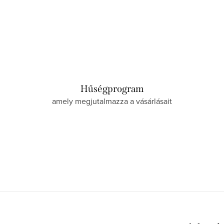
Hűségprogram
amely megjutalmazza a vásárlásait
L
á