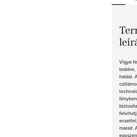
Ter
leír
Vigye fe
testére,
hatást.
csillámo
technol
fényben
biztosít
felvihet
ecsettel
marad. A
egyszer