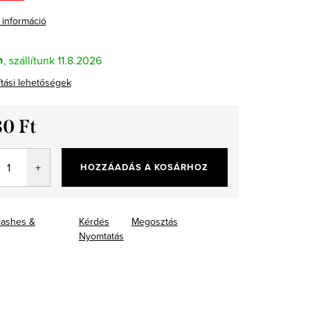
 információ
n
11.8.2026
ítási lehetőségek
80 Ft
ár:
HOZZÁADÁS A KOSÁRHOZ
lashes &
Kérdés
Megosztás
Nyomtatás