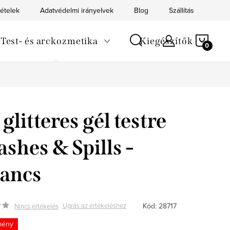
tételek
Adatvédelmi irányelvek
Blog
Szállítás
Kapc
KOS
Test- és arckozmetika
Kiegészítők
glitteres gél testre
ashes & Spills -
ancs
Kód:
28717
Ugrás az értékeléshez
Nincs értékelés
mény