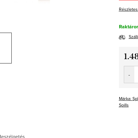
Részletes
Raktáro
Száll
1.4
Egység
Márka:
Sp
Spills
Beszélgetés