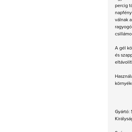
percig t
napfénye
válnak a
ragyogó
csillámo
A gél kö
és szap
eltávolí
Használ
környék
Gyártó: 
Királysá