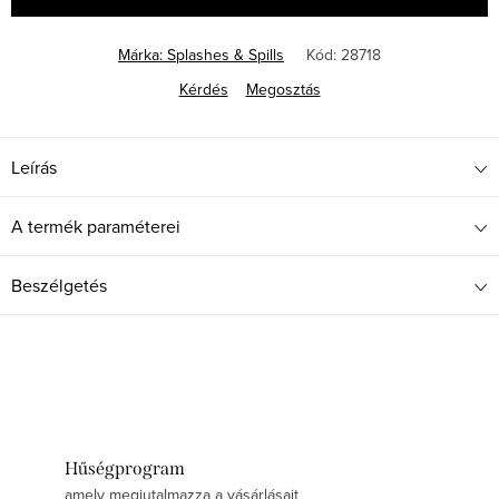
Márka:
Splashes & Spills
Kód:
28718
Kérdés
Megosztás
Leírás
A termék paraméterei
Beszélgetés
Hűségprogram
amely megjutalmazza a vásárlásait