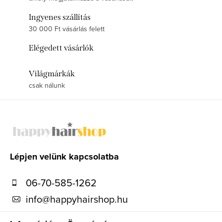
Ingyenes szállítás
30 000 Ft vásárlás felett
Elégedett vásárlók
Világmárkák
csak nálunk
L
á
b
l
Lépjen velünk kapcsolatba
é
06-70-585-1262
c
info
@
happyhairshop.hu