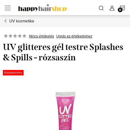
Ugrás
K
a
fő
tartalomhoz
UV kozmetika
Ugrás az értékeléshez
Nincs értékelés
UV glitteres gél testre Splashes
& Spills - rózsaszín
Kedvezmény