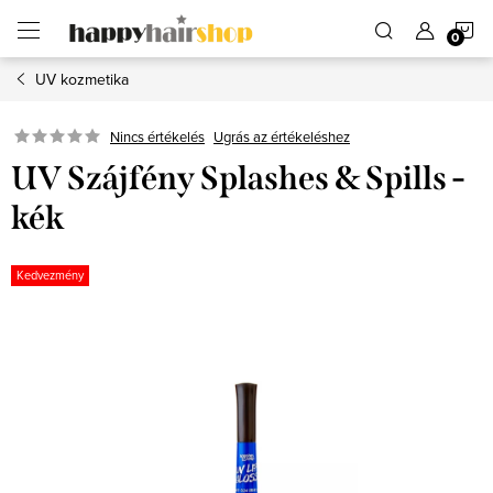
Ugrás
K
a
fő
tartalomhoz
UV kozmetika
Ugrás az értékeléshez
Nincs értékelés
UV Szájfény Splashes & Spills -
kék
Kedvezmény