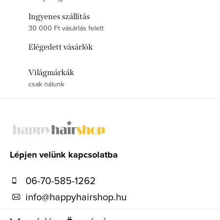
Ingyenes szállítás
30 000 Ft vásárlás felett
Elégedett vásárlók
Világmárkák
csak nálunk
L
á
b
l
Lépjen velünk kapcsolatba
é
06-70-585-1262
c
info
@
happyhairshop.hu