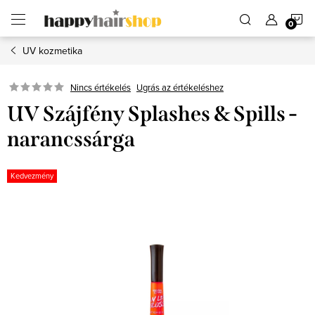
Ugrás
K
a
fő
tartalomhoz
UV kozmetika
Ugrás az értékeléshez
Nincs értékelés
UV Szájfény Splashes & Spills -
narancssárga
Kedvezmény