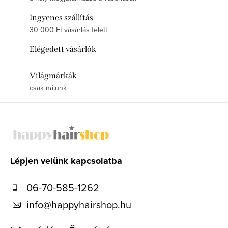
Ingyenes szállítás
30 000 Ft vásárlás felett
Elégedett vásárlók
Világmárkák
csak nálunk
L
á
b
l
Lépjen velünk kapcsolatba
é
06-70-585-1262
c
info
@
happyhairshop.hu