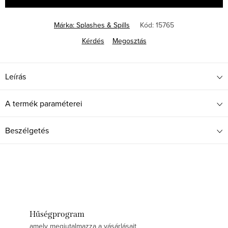
Márka:
Splashes & Spills
Kód:
15765
Kérdés
Megosztás
Leírás
A termék paraméterei
Beszélgetés
Hűségprogram
amely megjutalmazza a vásárlásait