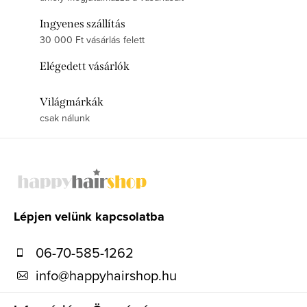
Ingyenes szállítás
30 000 Ft vásárlás felett
Elégedett vásárlók
Világmárkák
csak nálunk
L
á
b
l
Lépjen velünk kapcsolatba
é
06-70-585-1262
c
info
@
happyhairshop.hu