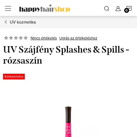
Ugrás
K
a
fő
tartalomhoz
UV kozmetika
Ugrás az értékeléshez
Nincs értékelés
UV Szájfény Splashes & Spills -
rózsaszín
Kedvezmény