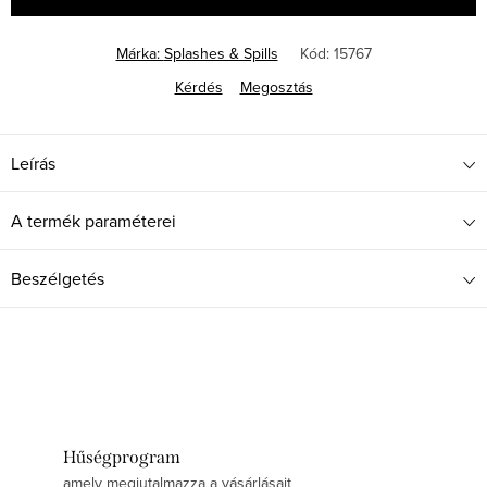
Márka:
Splashes & Spills
Kód:
15767
Kérdés
Megosztás
Leírás
A termék paraméterei
Beszélgetés
Hűségprogram
amely megjutalmazza a vásárlásait