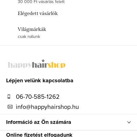
30 000 Ft vásárlás felett
Elégedett vásárlók
Világmárkák
csak nálunk
L
á
b
l
Lépjen velünk kapcsolatba
é
06-70-585-1262
c
info
@
happyhairshop.hu
Információ az Ön számára
Online fizetést elfogadunk