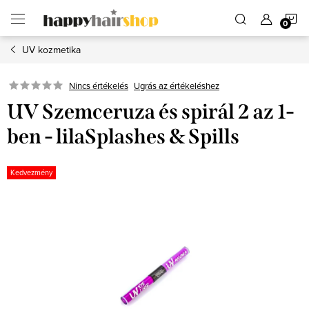
Ugrás
K
a
fő
tartalomhoz
UV kozmetika
Ugrás az értékeléshez
Nincs értékelés
UV Szemceruza és spirál 2 az 1-
ben - lilaSplashes & Spills
Kedvezmény