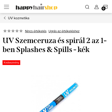
Ugrás
K
a
fő
tartalomhoz
UV kozmetika
Ugrás az értékeléshez
Nincs értékelés
UV Szemceruza és spirál 2 az 1-
ben Splashes & Spills - kék
Kedvezmény