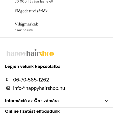
30 000 Ft vásárlás felett
Elégedett vásárlók
Világmárkák
csak nálunk
L
á
b
l
Lépjen velünk kapcsolatba
é
06-70-585-1262
c
info
@
happyhairshop.hu
Információ az Ön számára
Online fizetést elfogadunk