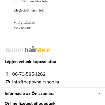
30 000 Ft vásárlás felett
Elégedett vásárlók
Világmárkák
csak nálunk
L
á
b
l
Lépjen velünk kapcsolatba
é
06-70-585-1262
c
info
@
happyhairshop.hu
Információ az Ön számára
Online fizetést elfogadunk