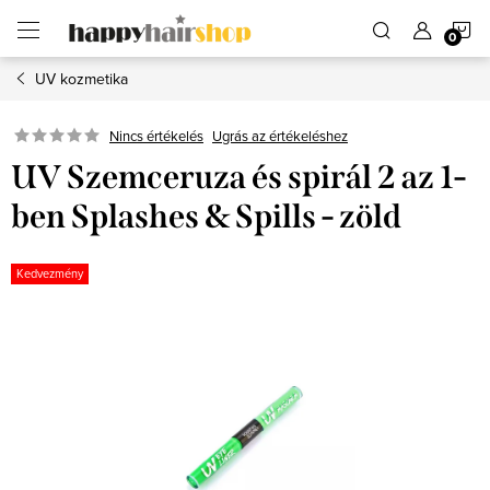
Ugrás
K
a
fő
tartalomhoz
UV kozmetika
Ugrás az értékeléshez
Nincs értékelés
UV Szemceruza és spirál 2 az 1-
ben Splashes & Spills - zöld
Kedvezmény