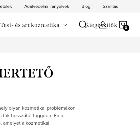
tételek
Adatvédelmi irányelvek
Blog
Szállítás
Kapc
KOS
Test- és arckozmetika
Kiegészítők
SMERTETŐ
amely olyan kozmetikai problémákon
a tűk hosszától függően. Én a
, amelyet a kozmetikai