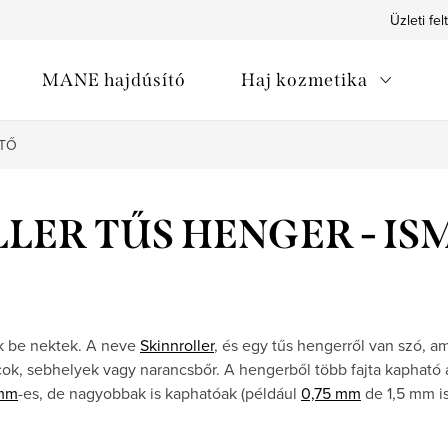
Üzleti fel
MANE hajdúsító
Haj kozmetika
ETŐ
LER TŰS HENGER - I
k be nektek. A neve
Skinnroller
, és egy tűs hengerről van szó, 
ncok, sebhelyek vagy narancsbőr. A hengerből több fajta kapható 
 mm
-es, de nagyobbak is kaphatóak (például
0,75 mm
de 1,5 mm is