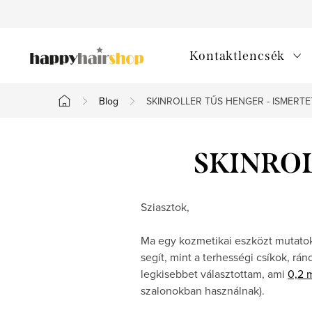
Ugrás
a
fő
Kontaktlencsék
tartalomhoz
Blog
SKINROLLER TŰS HENGER - ISMERT
Kezdőlap
SKINROL
Sziasztok,
Ma egy kozmetikai eszközt mutato
segít, mint a terhességi csíkok, rá
legkisebbet választottam, ami
0,2
szalonokban használnak).