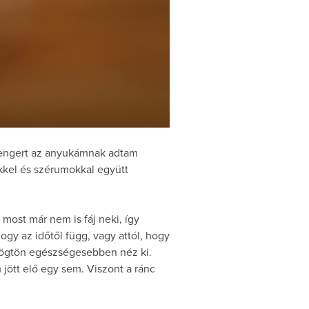
 hengert az anyukámnak adtam
kkel és szérumokkal együtt
 most már nem is fáj neki, így
ogy az időtől függ, vagy attól, hogy
 rögtön egészségesebben néz ki.
 jött elő egy sem. Viszont a ránc