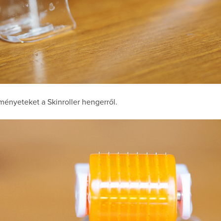
ményeteket a Skinroller hengerről.