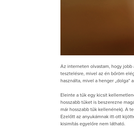
Az interneten olvastam, hogy jobb 
tesztelésre, mivel az én bőröm elé
használta, mivel a henger „dolga“ 
Eleinte a tűk egy kicsit kellemetle
hosszabb tűket is beszerezne magána
már hosszabb tűk kellenének). A t
Ezelőtt az anyukámnak itt-ott kijöt
kisimítás egyelőre nem látható.