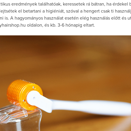
tikus eredmények találhatóak, keressetek rá bátran, ha érdekel
ejtsétek el betartani a higiéniát, szóval a hengert csak ti haszná
ni is. A hagyományos használat esetén elég használás előtt és ut
airshop.hu oldalon, és kb. 3-6 hónapig eltart.