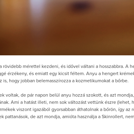
a rövidebb mérettel kezdeni, és idővel váltani a hosszabbra. A
ggé érzékeny, és emiatt egy kicsit féltem. Anyu a hengert kréme
az is, hogy jobban belemasszírozza a kozmetikumokat a bőrbe.
nek voltak, de pár napon belül anyu hozzá szokott, és azt mondja,
k. Ami a hatást illeti, nem sok változást vettünk észre (lehet, h
ermékek viszont igazából gyorsabban áthatolnak a bőrön, így az
tek pattanások, de azt mondja, amióta használja a Skinrollert, nem