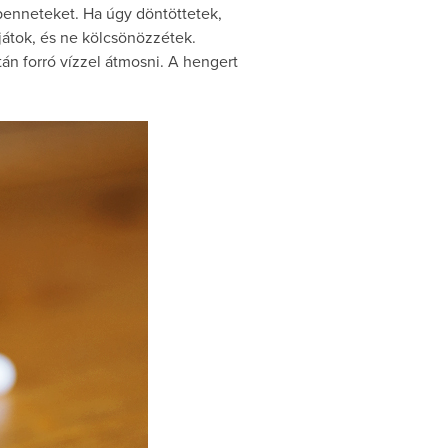
 benneteket. Ha úgy döntöttetek,
ljátok, és ne kölcsönözzétek.
án forró vízzel átmosni. A hengert