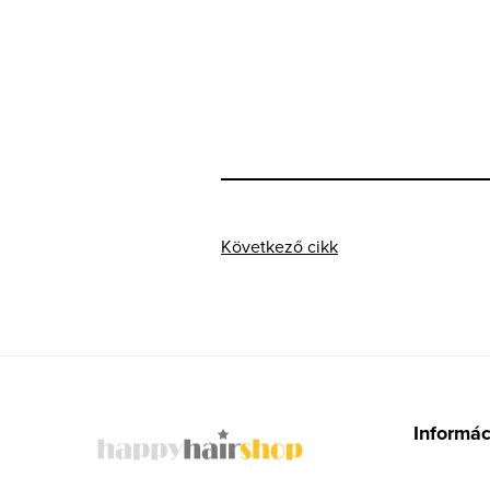
Következő cikk
L
á
Informá
b