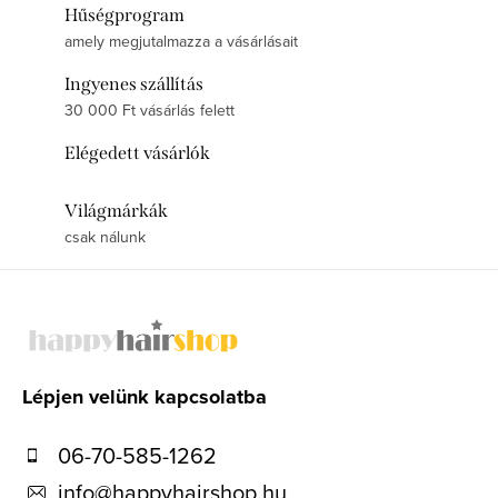
Hűségprogram
amely megjutalmazza a vásárlásait
Ingyenes szállítás
30 000 Ft vásárlás felett
Elégedett vásárlók
Világmárkák
csak nálunk
L
á
b
l
Lépjen velünk kapcsolatba
é
06-70-585-1262
c
info
@
happyhairshop.hu