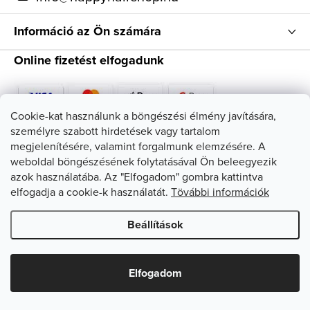
Információ az Ön számára
Online fizetést elfogadunk
Cookie-kat használunk a böngészési élmény javítására,
személyre szabott hirdetések vagy tartalom
Kövessen minket
megjelenítésére, valamint forgalmunk elemzésére. A
weboldal böngészésének folytatásával Ön beleegyezik
azok használatába. Az "Elfogadom" gombra kattintva
elfogadja a cookie-k használatát.
Tövábbi információk
Beállítások
Copyright 2026
HappyHairShop
. Minden jog fenntartva.
Süti
beállítások szerkesztése
Elfogadom
Shoptet készítette