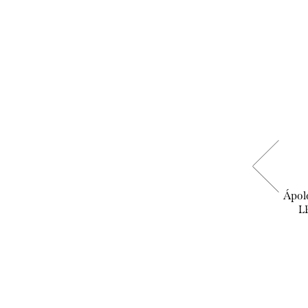
Biotrue - szemcsepp
Ápol
L
3.490 Ft
KOSÁRBA