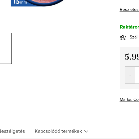
Részletes
Raktáro
Száll
5.9
Egység
Márka:
Co
Beszélgetés
Kapcsolódó termékek