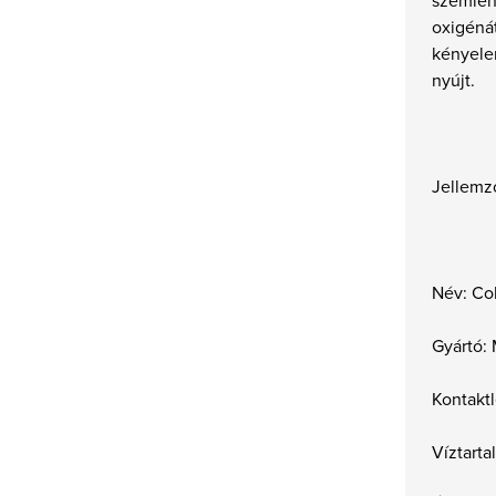
oxigéná
kényele
nyújt.
Jellemz
Név: Co
Gyártó:
Kontakt
Víztart