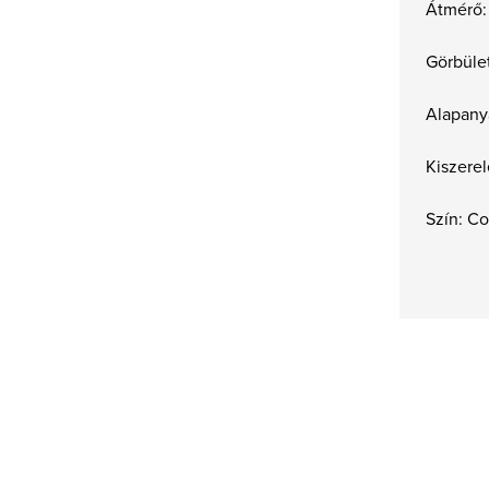
Átmérő:
Görbület
Alapany
Kiszerel
Szín: Co