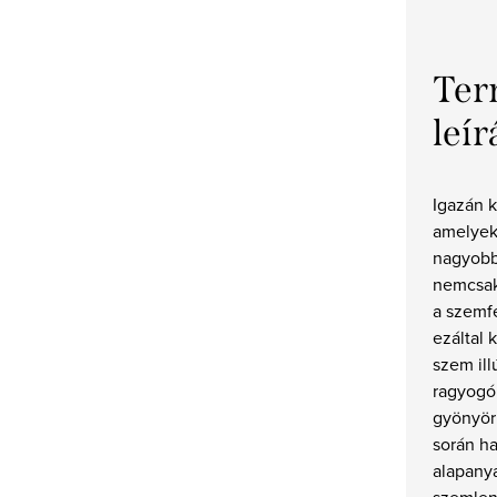
Ter
leír
Igazán 
amelyek
nagyobbn
nemcsak
a szemfe
ezáltal 
szem ill
ragyogó
gyönyörű
során h
alapany
szemlen