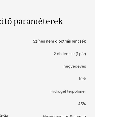
zítő paraméterek
Színes nem dioptriás lencsék
2 db lencse (1 pár)
negyedéves
Kék
Hidrogél terpolimer
45%
rője
:
Hagyományos 15 mm-ig