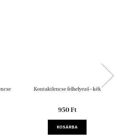
encse
Kontaktlencse felhelyező - kék
Antibakt
950 Ft
KOSÁRBA