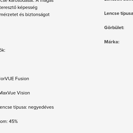
teresztő képesség
Lencse típus
mérzetet és biztonságot
Görbület
:
Márka
:
ők:
lorVUE Fusion
 MaxVue Vision
lencse típusa: negyedéves
alom: 45%