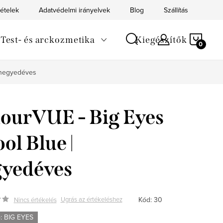
tételek
Adatvédelmi irányelvek
Blog
Szállítás
Kapc
KOS
Test- és arckozmetika
Kiegészítők
| negyedéves
ourVUE - Big Eyes
ool Blue |
yedéves
Kód:
30
Ugrás az értékeléshez
Nincs értékelés
ó: BIG EYES