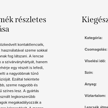
mék részletes
Kiegés
ása
Kategória
:
közkedvelt kontaktlencsék,
Csomagolás
:
 használatával szeme sokkal
ak fog látszani. A lencse
Viselési idő
:
 a szivárványhártyát, hanem
hérje egy részét is lefedi,
Szín
:
kelti a nagyobbnak tűnő
úzióját. Ezáltal tekintete
Anyag
:
bb, szeme nagyobb és
 színes lesz. A gyártás
Víztartalom
:
asznált legkorszerűbb
agok megakadályozzák a
Lencsék átmé
cse károsodását. A magas