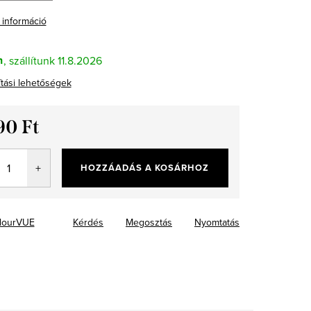
 információ
n
11.8.2026
ítási lehetőségek
90 Ft
ár:
HOZZÁADÁS A KOSÁRHOZ
lourVUE
Kérdés
Megosztás
Nyomtatás