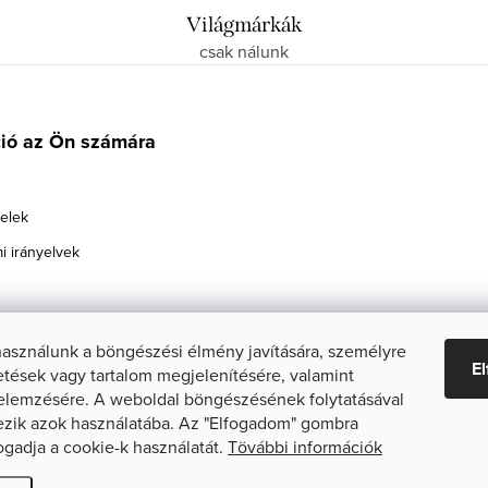
Világmárkák
csak nálunk
ció az Ön számára
telek
i irányelvek
használunk a böngészési élmény javítására, személyre
E
etések vagy tartalom megjelenítésére, valamint
elemzésére. A weboldal böngészésének folytatásával
zik azok használatába. Az "Elfogadom" gombra
fogadja a cookie-k használatát.
Tövábbi információk
ti beállítások szerkesztése