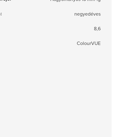
a
:
negyedéves
8,6
ColourVUE