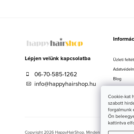
L
á
Informá
b
l
Lépjen velünk kapcsolatba
Üzleti felté
é
Adatvédelm
06-70-585-1262
c
Blog
info
@
happyhairshop.hu
Szállítás
Cookie-kat 
Kapcsolat
szabott hird
forgalmunk 
Ön beleegye
kattintva el
Copyright 2026
HappyHairShop
. Minden jog fenntartva.
Sü