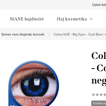
Üzleti fel
MANE hajdúsító
Haj kozmetika
Színes nem dioptriás lencsék
ColourVUE - Big Eyes - Cool Blue 
Col
- C
neg
Kollekci