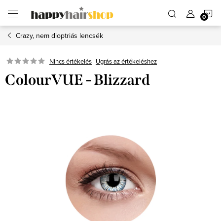
Ugrás
K
a
fő
tartalomhoz
Crazy, nem dioptriás lencsék
Ugrás az értékeléshez
Nincs értékelés
ColourVUE - Blizzard