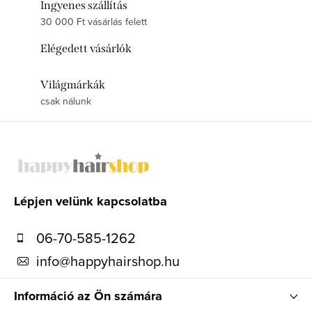
Ingyenes szállítás
30 000 Ft vásárlás felett
Elégedett vásárlók
Világmárkák
csak nálunk
L
á
b
l
Lépjen velünk kapcsolatba
é
06-70-585-1262
c
info
@
happyhairshop.hu
Információ az Ön számára