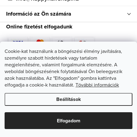
Információ az Ön számára
Online fizetést elfogadunk
Cookie-kat használunk a böngészési élmény javítására,
személyre szabott hirdetések vagy tartalom
Kövessen minket
megjelenítésére, valamint forgalmunk elemzésére. A
weboldal böngészésének folytatásával Ön beleegyezik
azok használatába. Az "Elfogadom" gombra kattintva
elfogadja a cookie-k használatát.
Tövábbi információk
Beállítások
Copyright 2026
HappyHairShop
. Minden jog fenntartva.
Süti
beállítások szerkesztése
Elfogadom
Shoptet készítette