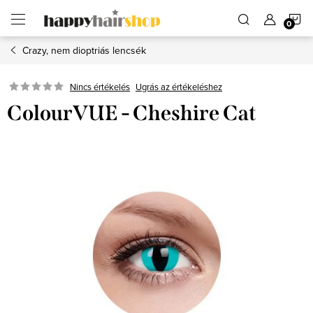
Ugrás
K
a
fő
tartalomhoz
Crazy, nem dioptriás lencsék
Ugrás az értékeléshez
Nincs értékelés
ColourVUE - Cheshire Cat