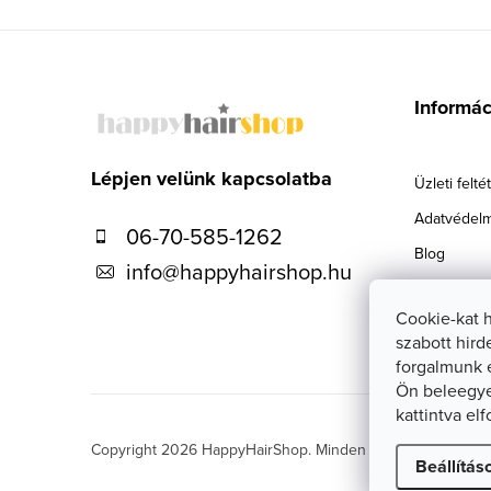
L
á
Informá
b
l
Lépjen velünk kapcsolatba
Üzleti felté
é
Adatvédelm
06-70-585-1262
c
Blog
info
@
happyhairshop.hu
Szállítás
Cookie-kat 
Kapcsolat
szabott hird
forgalmunk 
Ön beleegye
kattintva el
Copyright 2026
HappyHairShop
. Minden jog fenntartva.
Sü
Beállítás