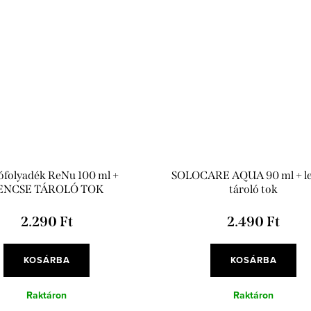
ófolyadék ReNu 100 ml +
SOLOCARE AQUA 90 ml + l
ENCSE TÁROLÓ TOK
tároló tok
2.290 Ft
2.490 Ft
KOSÁRBA
KOSÁRBA
Raktáron
Raktáron