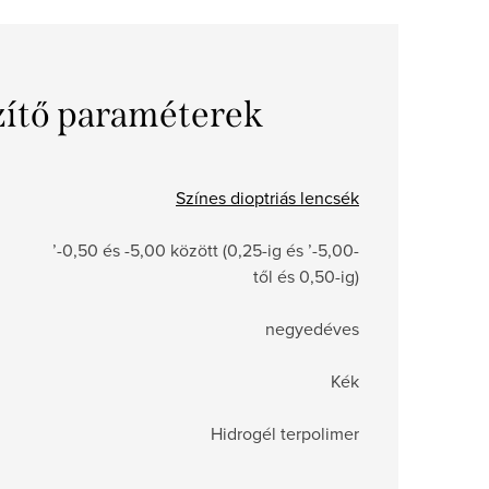
zítő paraméterek
Színes dioptriás lencsék
’-0,50 és -5,00 között (0,25-ig és ’-5,00-
től és 0,50-ig)
negyedéves
Kék
Hidrogél terpolimer