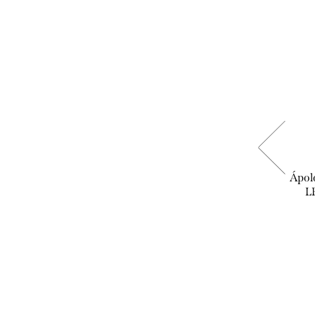
Biotrue - szemcsepp
Ápol
L
3.490 Ft
KOSÁRBA
Raktáron