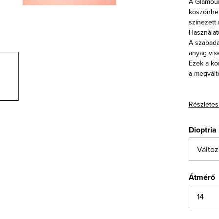
A Glamour
köszönhet
színezett
Használat
A szabada
anyag vis
Ezek a ko
a megválto
Részletes
Dioptria
Átmérő