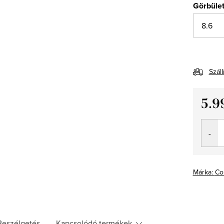
Görbüle
Száll
5.9
Egység
Márka:
Co
Beszélgetés
Kapcsolódó termékek