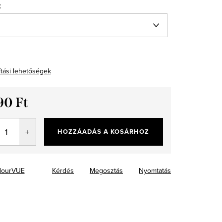
t
ítási lehetőségek
90 Ft
ár:
HOZZÁADÁS A KOSÁRHOZ
lourVUE
Kérdés
Megosztás
Nyomtatás