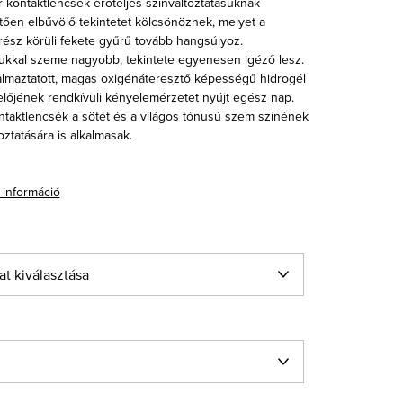
 kontaktlencsék erőteljes színváltoztatásuknak
ően elbűvölő tekintetet kölcsönöznek, melyet a
 rész körüli fekete gyűrű tovább hangsúlyoz.
ukkal szeme nagyobb, tekintete egyenesen igéző lesz.
lmaztatott, magas oxigénáteresztő képességű hidrogél
előjének rendkívüli kényelemérzetet nyújt egész nap.
ntaktlencsék a sötét és a világos tónusú szem színének
ztatására is alkalmasak.
 információ