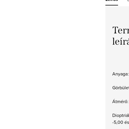
Ter
leír
Anyaga: 
Görbület
Átmérő:
Dioptriá
-5,00 és