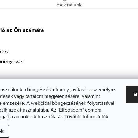
csak nálunk
ció az Ön számára
telek
i irányelvek
használunk a böngészési élmény javítására, személyre
E
etések vagy tartalom megjelenítésére, valamint
elemzésére. A weboldal böngészésének folytatásával
zik azok használatába. Az "Elfogadom" gombra
fogadja a cookie-k használatát.
Tövábbi információk
ti beállítások szerkesztése
ok