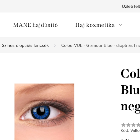
Üzleti fel
MANE hajdúsító
Haj kozmetika
Színes dioptriás lencsék
ColourVUE - Glamour Blue - dioptriás |
Co
Blu
neg
Kód:
Válto