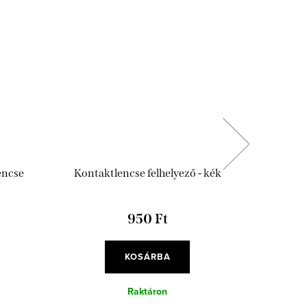
encse
Kontaktlencse felhelyező - kék
Antibakt
950 Ft
KOSÁRBA
Raktáron