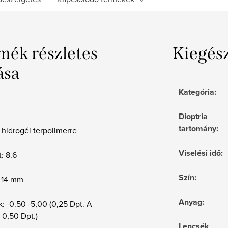
mék részletes
Kiegés
ása
Kategória
:
Dioptria
tartomány
:
hidrogél terpolimerre
Viselési idő
:
: 8.6
Szín
:
 14 mm
Anyag
:
k: -0.50 -5,00 (0,25 Dpt. A
 0,50 Dpt.)
Lencsék