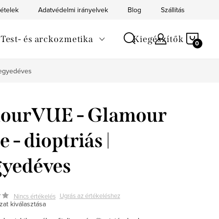
tételek
Adatvédelmi irányelvek
Blog
Szállítás
Kapc
KOS
Test- és arckozmetika
Kiegészítők
 negyedéves
lourVUE - Glamour
e - dioptriás |
yedéves
Ugrás az értékeléshez
Nincs értékelés
zat kiválasztása