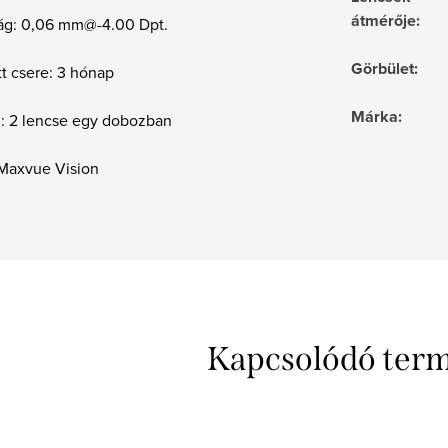
átmérője
:
ág: 0,06 mm@-4.00 Dpt.
Görbület
:
t csere: 3 hónap
Márka
:
m: 2 lencse egy dobozban
 Maxvue Vision
Kapcsolódó ter