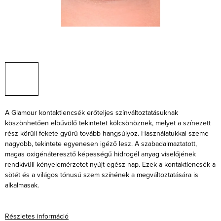
A Glamour kontaktlencsék erőteljes színváltoztatásuknak
köszönhetően elbűvölő tekintetet kölcsönöznek, melyet a színezett
rész körüli fekete gyűrű tovább hangsúlyoz. Használatukkal szeme
nagyobb, tekintete egyenesen igéző lesz. A szabadalmaztatott,
magas oxigénáteresztő képességű hidrogél anyag viselőjének
rendkívüli kényelemérzetet nyújt egész nap. Ezek a kontaktlencsék a
sötét és a világos tónusú szem színének a megváltoztatására is
alkalmasak.
Részletes információ