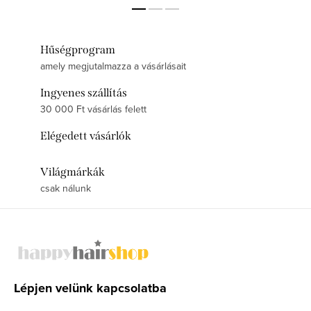
Hűségprogram
amely megjutalmazza a vásárlásait
Ingyenes szállítás
30 000 Ft vásárlás felett
Elégedett vásárlók
Világmárkák
csak nálunk
L
á
b
l
Lépjen velünk kapcsolatba