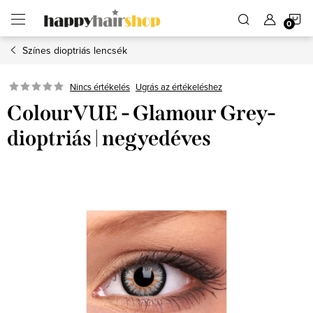
Ugrás
K
a
fő
tartalomhoz
Színes dioptriás lencsék
Ugrás az értékeléshez
Nincs értékelés
ColourVUE - Glamour Grey-
dioptriás | negyedéves