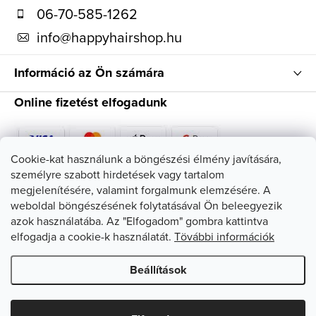
é
06-70-585-1262
c
info
@
happyhairshop.hu
Információ az Ön számára
Online fizetést elfogadunk
Cookie-kat használunk a böngészési élmény javítására,
személyre szabott hirdetések vagy tartalom
Kövessen minket
megjelenítésére, valamint forgalmunk elemzésére. A
weboldal böngészésének folytatásával Ön beleegyezik
azok használatába. Az "Elfogadom" gombra kattintva
elfogadja a cookie-k használatát.
Tövábbi információk
Beállítások
Copyright 2026
HappyHairShop
. Minden jog fenntartva.
Süti
beállítások szerkesztése