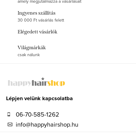
amely megjutalmazza a vásárlásait
Ingyenes szállítás
30 000 Ft vásárlás felett
Elégedett vásárlók
Világmárkák
csak nálunk
L
á
b
l
Lépjen velünk kapcsolatba
é
06-70-585-1262
c
info
@
happyhairshop.hu