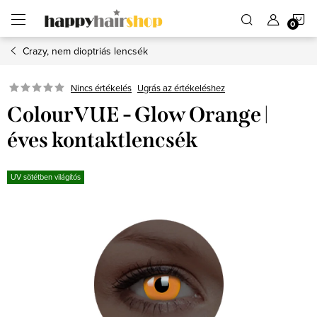
Ugrás
K
a
fő
tartalomhoz
Crazy, nem dioptriás lencsék
Ugrás az értékeléshez
Nincs értékelés
ColourVUE - Glow Orange |
éves kontaktlencsék
UV sötétben világítós