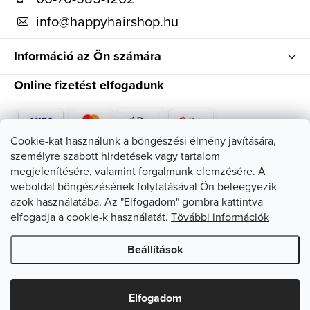
c
info
@
happyhairshop.hu
Információ az Ön számára
Online fizetést elfogadunk
Cookie-kat használunk a böngészési élmény javítására,
személyre szabott hirdetések vagy tartalom
Kövessen minket
megjelenítésére, valamint forgalmunk elemzésére. A
weboldal böngészésének folytatásával Ön beleegyezik
azok használatába. Az "Elfogadom" gombra kattintva
elfogadja a cookie-k használatát.
Tövábbi információk
Beállítások
Copyright 2026
HappyHairShop
. Minden jog fenntartva.
Süti
beállítások szerkesztése
Elfogadom
Shoptet készítette