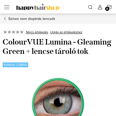
Ugrás
K
a
fő
tartalomhoz
Színes nem dioptriás lencsék
Ugrás az értékeléshez
Nincs értékelés
ColourVUE Lumina - Gleaming
Green + lencse tároló tok
Kollekció: LUMINA