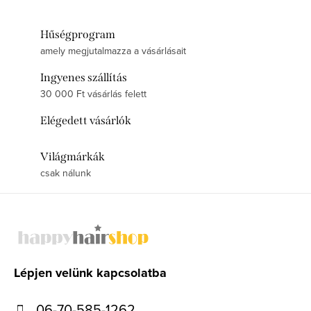
Hűségprogram
amely megjutalmazza a vásárlásait
Ingyenes szállítás
30 000 Ft vásárlás felett
Elégedett vásárlók
Világmárkák
csak nálunk
L
á
b
l
Lépjen velünk kapcsolatba
é
06-70-585-1262