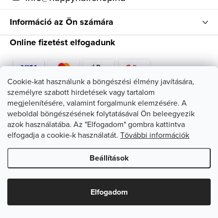
Információ az Ön számára
Online fizetést elfogadunk
Cookie-kat használunk a böngészési élmény javítására,
személyre szabott hirdetések vagy tartalom
Kövessen minket
megjelenítésére, valamint forgalmunk elemzésére. A
weboldal böngészésének folytatásával Ön beleegyezik
azok használatába. Az "Elfogadom" gombra kattintva
elfogadja a cookie-k használatát.
Tövábbi információk
Beállítások
Copyright 2026
HappyHairShop
. Minden jog fenntartva.
Süti
beállítások szerkesztése
Elfogadom
Shoptet készítette