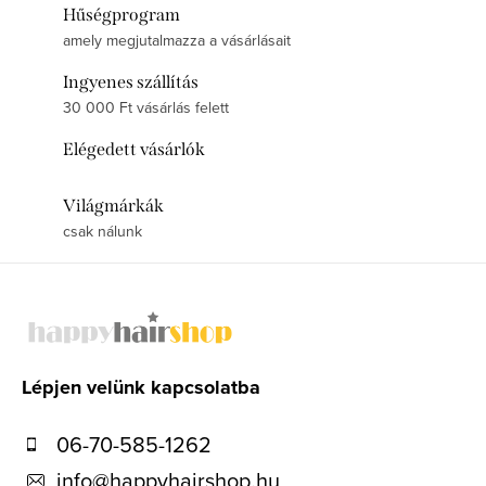
Hűségprogram
amely megjutalmazza a vásárlásait
Ingyenes szállítás
30 000 Ft vásárlás felett
Elégedett vásárlók
Világmárkák
csak nálunk
L
á
b
l
Lépjen velünk kapcsolatba
é
06-70-585-1262
c
info
@
happyhairshop.hu