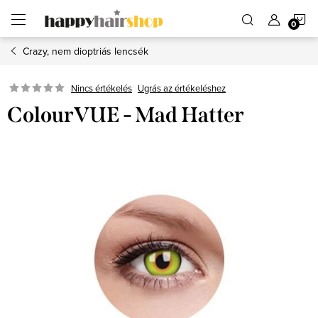
Ugrás
K
a
fő
tartalomhoz
Crazy, nem dioptriás lencsék
Ugrás az értékeléshez
Nincs értékelés
ColourVUE - Mad Hatter