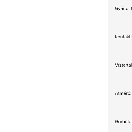
Gyártó:
Kontaktl
Víztart
Átmérő:
Görbület