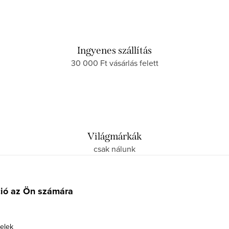
Ingyenes szállítás
30 000 Ft vásárlás felett
Világmárkák
csak nálunk
ció az Ön számára
telek