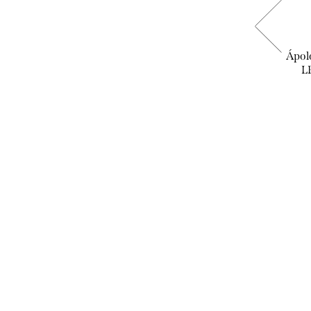
Biotrue - szemcsepp
Ápol
L
3.490 Ft
KOSÁRBA
Raktáron