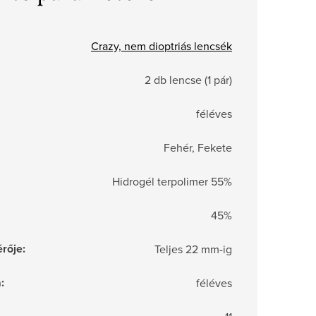
Crazy, nem dioptriás lencsék
2 db lencse (1 pár)
féléves
Fehér, Fekete
Hidrogél terpolimer 55%
45%
rője
:
Teljes 22 mm-ig
a
:
féléves