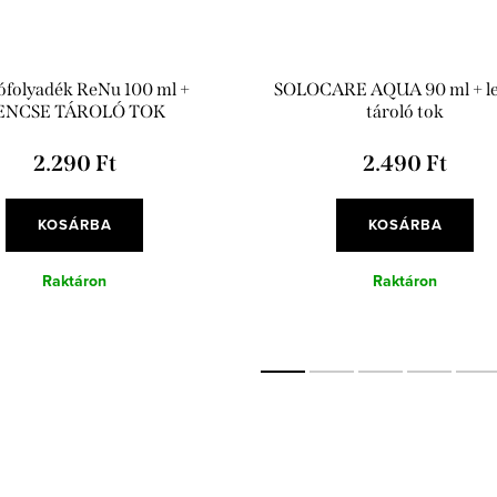
ófolyadék ReNu 100 ml +
SOLOCARE AQUA 90 ml + l
ENCSE TÁROLÓ TOK
tároló tok
2.290 Ft
2.490 Ft
KOSÁRBA
KOSÁRBA
Raktáron
Raktáron