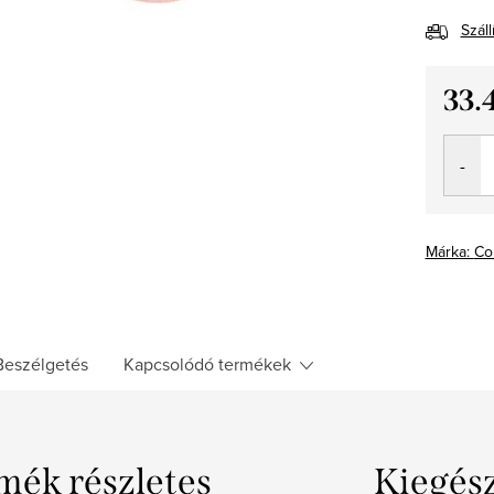
Száll
33.
Egység
Márka:
Co
Beszélgetés
Kapcsolódó termékek
mék részletes
Kiegés