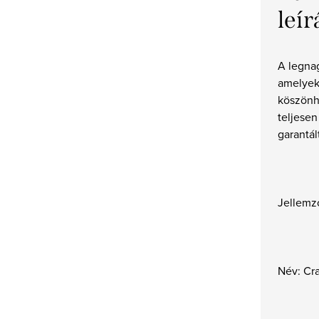
leír
A legna
amelyek
köszönh
teljese
garantál
Jellemz
Név: Cr