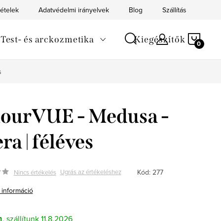
tételek
Adatvédelmi irányelvek
Blog
Szállítás
Kapc
KOS
Test- és arckozmetika
Kiegészítők
s
ourVUE - Medusa -
era | féléves
Kód:
277
Ugrás az értékeléshez
Nincs értékelés
 információ
n
11.8.2026