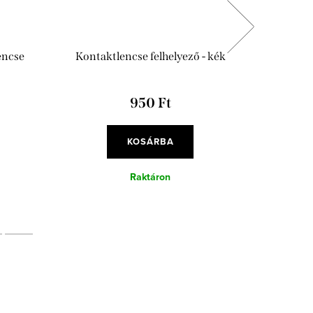
encse
Kontaktlencse felhelyező - kék
Antibakt
950 Ft
KOSÁRBA
Raktáron