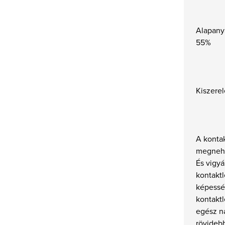
Alapany
55%
Kiszerel
A konta
megnehe
És vigyá
kontakt
képessé
kontakt
egész na
rövidebb