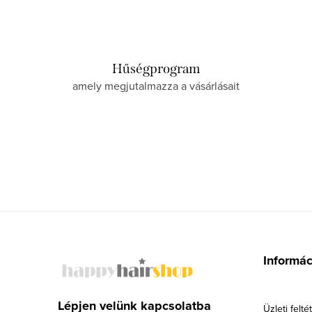
Hűségprogram
amely megjutalmazza a vásárlásait
L
á
Informá
b
l
Lépjen velünk kapcsolatba
Üzleti felté