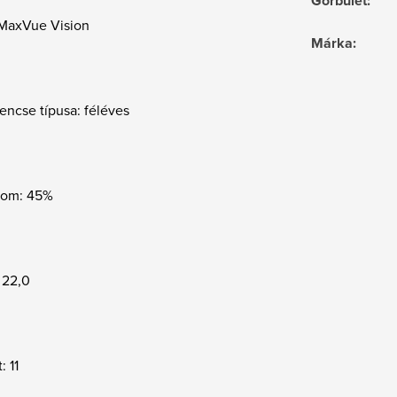
Görbület
:
 MaxVue Vision
Márka
:
encse típusa: féléves
alom: 45%
 22,0
: 11