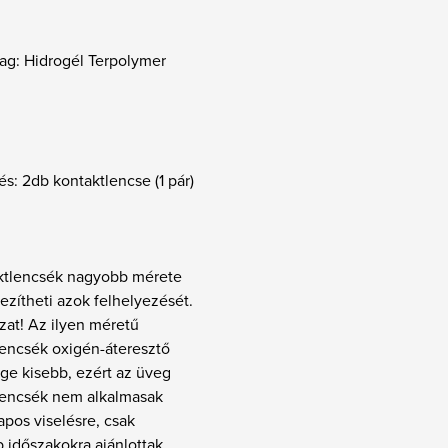
ag: Hidrogél Terpolymer
és: 2db kontaktlencse (1 pár)
ktlencsék nagyobb mérete
zítheti azok felhelyezését.
zat! Az ilyen méretű
lencsék oxigén-áteresztő
ge kisebb, ezért az üveg
lencsék nem alkalmasak
pos viselésre, csak
 időszakokra ajánlottak.