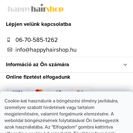
á
b
l
Lépjen velünk kapcsolatba
é
06-70-585-1262
c
info
@
happyhairshop.hu
Információ az Ön számára
Online fizetést elfogadunk
Cookie-kat használunk a böngészési élmény javítására,
személyre szabott hirdetések vagy tartalom
Kövessen minket
megjelenítésére, valamint forgalmunk elemzésére. A
weboldal böngészésének folytatásával Ön beleegyezik
azok használatába. Az "Elfogadom" gombra kattintva