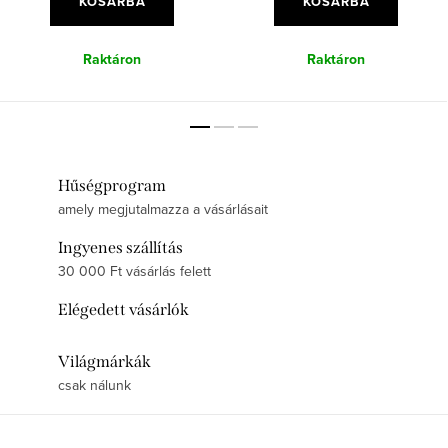
KOSÁRBA
KOSÁRBA
Raktáron
Raktáron
Hűségprogram
amely megjutalmazza a vásárlásait
Ingyenes szállítás
30 000 Ft vásárlás felett
Elégedett vásárlók
Világmárkák
csak nálunk
L