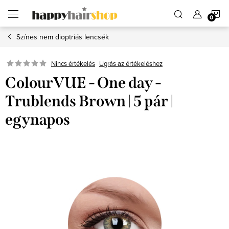
Ugrás
K
a
fő
tartalomhoz
Színes nem dioptriás lencsék
Ugrás az értékeléshez
Nincs értékelés
ColourVUE - One day -
Trublends Brown | 5 pár |
egynapos