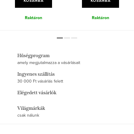
KOSÁRBA
KOSÁRBA
Raktáron
Raktáron
Hűségprogram
amely megjutalmazza a vásárlásait
Ingyenes szállítás
30 000 Ft vásárlás felett
Elégedett vásárlók
Világmárkák
csak nálunk
L