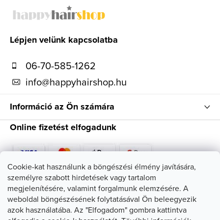
á
b
l
Lépjen velünk kapcsolatba
é
06-70-585-1262
c
info
@
happyhairshop.hu
Információ az Ön számára
Online fizetést elfogadunk
Cookie-kat használunk a böngészési élmény javítására,
személyre szabott hirdetések vagy tartalom
Kövessen minket
megjelenítésére, valamint forgalmunk elemzésére. A
weboldal böngészésének folytatásával Ön beleegyezik
azok használatába. Az "Elfogadom" gombra kattintva