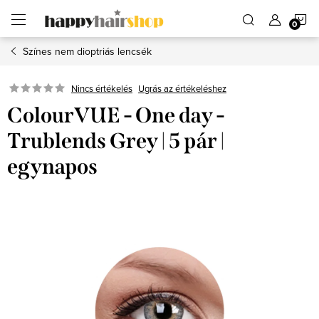
Ugrás
K
a
fő
tartalomhoz
Színes nem dioptriás lencsék
Ugrás az értékeléshez
Nincs értékelés
ColourVUE - One day -
Trublends Grey | 5 pár |
egynapos