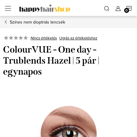
Ugrás
K
a
fő
tartalomhoz
Színes nem dioptriás lencsék
Ugrás az értékeléshez
Nincs értékelés
ColourVUE - One day -
Trublends Hazel | 5 pár |
egynapos