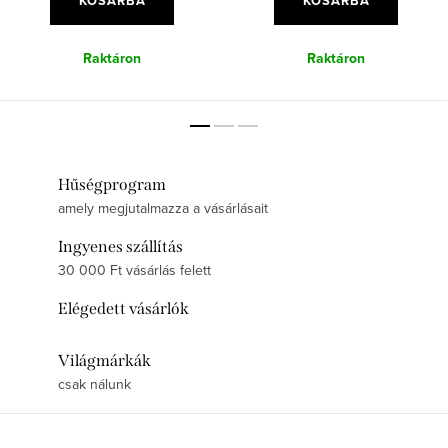
KOSÁRBA
KOSÁRBA
Raktáron
Raktáron
Hűségprogram
amely megjutalmazza a vásárlásait
Ingyenes szállítás
30 000 Ft vásárlás felett
Elégedett vásárlók
Világmárkák
csak nálunk
L