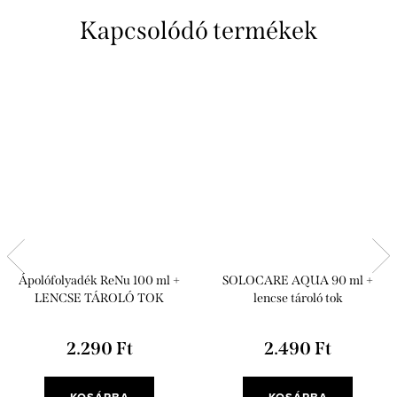
Kapcsolódó termékek
Ápolófolyadék ReNu 100 ml +
SOLOCARE AQUA 90 ml +
LENCSE TÁROLÓ TOK
lencse tároló tok
2.290 Ft
2.490 Ft