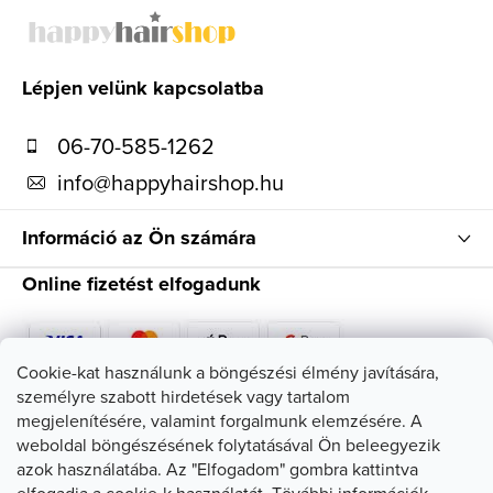
á
b
l
Lépjen velünk kapcsolatba
é
06-70-585-1262
c
info
@
happyhairshop.hu
Információ az Ön számára
Online fizetést elfogadunk
Cookie-kat használunk a böngészési élmény javítására,
személyre szabott hirdetések vagy tartalom
Kövessen minket
megjelenítésére, valamint forgalmunk elemzésére. A
weboldal böngészésének folytatásával Ön beleegyezik
azok használatába. Az "Elfogadom" gombra kattintva