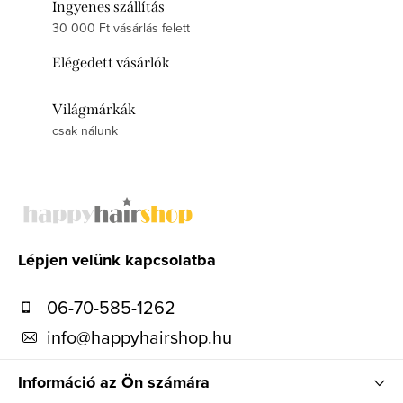
Ingyenes szállítás
30 000 Ft vásárlás felett
Elégedett vásárlók
Világmárkák
csak nálunk
L
á
b
l
Lépjen velünk kapcsolatba
é
06-70-585-1262
c
info
@
happyhairshop.hu
Információ az Ön számára