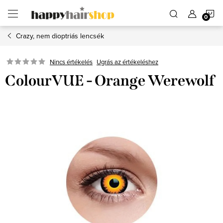
Ugrás
K
a
fő
tartalomhoz
Crazy, nem dioptriás lencsék
Ugrás az értékeléshez
Nincs értékelés
ColourVUE - Orange Werewolf