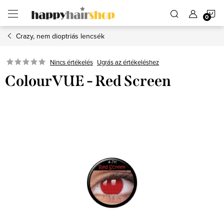
Ugrás
K
a
fő
tartalomhoz
Crazy, nem dioptriás lencsék
Ugrás az értékeléshez
Nincs értékelés
ColourVUE - Red Screen