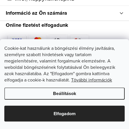
Információ az Ön számára
Online fizetést elfogadunk
Cookie-kat használunk a böngészési élmény javítására,
személyre szabott hirdetések vagy tartalom
Kövessen minket
megjelenítésére, valamint forgalmunk elemzésére. A
weboldal böngészésének folytatásával Ön beleegyezik
azok használatába. Az "Elfogadom" gombra kattintva
elfogadja a cookie-k használatát.
Tövábbi információk
Beállítások
Copyright 2026
HappyHairShop
. Minden jog fenntartva.
Süti
beállítások szerkesztése
Elfogadom
Shoptet készítette