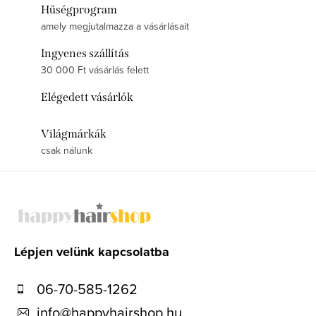
Hűségprogram
amely megjutalmazza a vásárlásait
Ingyenes szállítás
30 000 Ft vásárlás felett
Elégedett vásárlók
Világmárkák
csak nálunk
L
á
b
l
Lépjen velünk kapcsolatba
é
06-70-585-1262
c
info
@
happyhairshop.hu