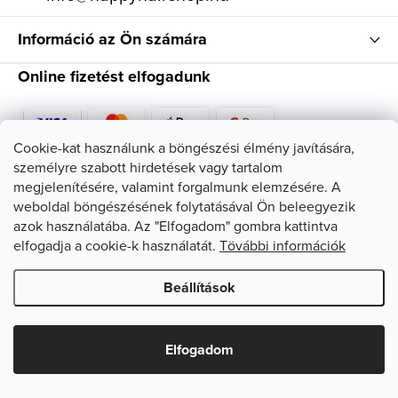
Információ az Ön számára
Online fizetést elfogadunk
Cookie-kat használunk a böngészési élmény javítására,
személyre szabott hirdetések vagy tartalom
Kövessen minket
megjelenítésére, valamint forgalmunk elemzésére. A
weboldal böngészésének folytatásával Ön beleegyezik
azok használatába. Az "Elfogadom" gombra kattintva
elfogadja a cookie-k használatát.
Tövábbi információk
Beállítások
Copyright 2026
HappyHairShop
. Minden jog fenntartva.
Süti
beállítások szerkesztése
Elfogadom
Shoptet készítette