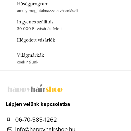
Hűségprogram
amely megjutalmazza a vásárlásait
Ingyenes szállítás
30 000 Ft vásárlás felett
Elégedett vásárlók
Világmárkák
csak nálunk
L
á
b
l
Lépjen velünk kapcsolatba
é
06-70-585-1262
c
info
@
happyhairshop.hu