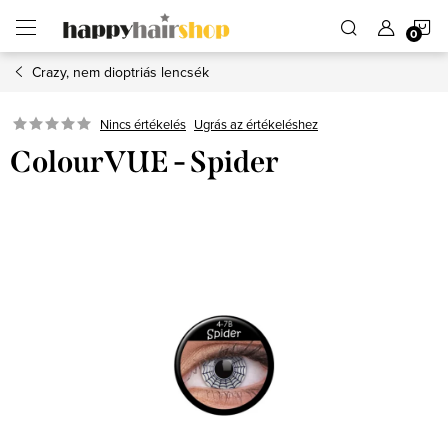
Ugrás
K
a
fő
tartalomhoz
Crazy, nem dioptriás lencsék
Ugrás az értékeléshez
Nincs értékelés
ColourVUE - Spider