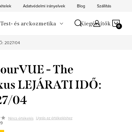
tételek
Adatvédelmi irányelvek
Blog
Szállítás
Kapc
KOS
Test- és arckozmetika
Kiegészítők
Ő: 2027/04
ourVUE - The
xus LEJÁRATI IDŐ:
27/04
Ugrás az értékeléshez
Nincs értékelés
99