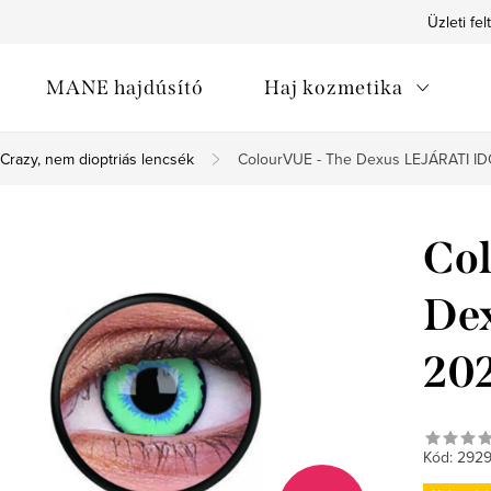
Üzleti fel
MANE hajdúsító
Haj kozmetika
Crazy, nem dioptriás lencsék
ColourVUE - The Dexus LEJÁRATI ID
Col
De
20
Kód:
292