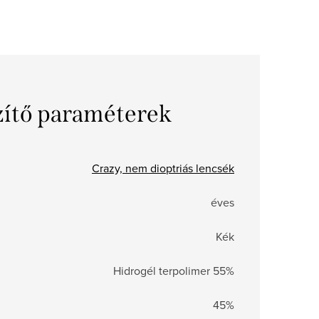
zítő paraméterek
Crazy, nem dioptriás lencsék
éves
Kék
Hidrogél terpolimer 55%
45%