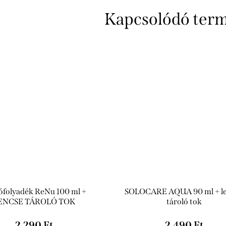
Kapcsolódó ter
ófolyadék ReNu 100 ml +
SOLOCARE AQUA 90 ml + l
ENCSE TÁROLÓ TOK
tároló tok
2.290 Ft
2.490 Ft