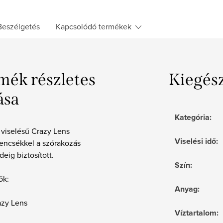
Beszélgetés
Kapcsolódó termékek
mék részletes
Kiegés
ása
Kategória
:
 viselésű Crazy Lens
Viselési idő
:
lencsékkel a szórakozás
deig biztosított.
Szín
:
ők:
Anyag
:
azy Lens
Víztartalom
: