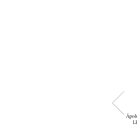
Biotrue - szemcsepp
Ápol
L
3.490 Ft