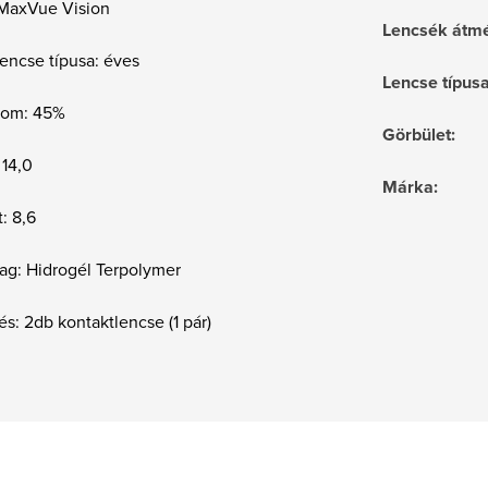
 MaxVue Vision
Lencsék átmé
encse típusa: éves
Lencse típus
alom: 45%
Görbület
:
 14,0
Márka
:
: 8,6
ag: Hidrogél Terpolymer
és: 2db kontaktlencse (1 pár)