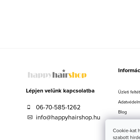
L
á
Informá
b
l
Lépjen velünk kapcsolatba
Üzleti felté
é
Adatvédelm
06-70-585-1262
c
Blog
info
@
happyhairshop.hu
Szállítás
Cookie-kat 
Kapcsolat
szabott hird