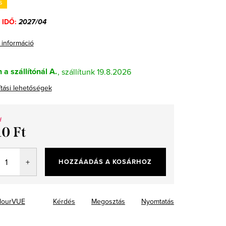
s
 IDŐ:
2027/04
 információ
 a szállítónál A.
19.8.2026
ítási lehetőségek
t
10 Ft
ár:
HOZZÁADÁS A KOSÁRHOZ
lourVUE
Kérdés
Megosztás
Nyomtatás