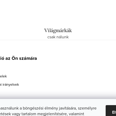
Világmárkák
csak nálunk
ció az Ön számára
telek
i irányelvek
használunk a böngészési élmény javítására, személyre
E
etések vagy tartalom megjelenítésére, valamint