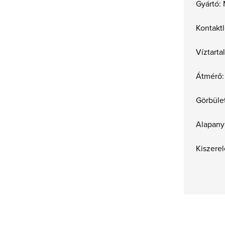
Gyártó:
Kontaktl
Víztart
Átmérő:
Görbület
Alapany
Kiszerel