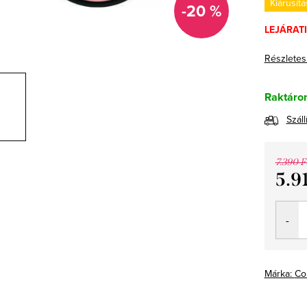
Kiárusítá
-20 %
LEJÁRATI
Részletes
Raktáron
Száll
7.390 F
5.9
Egység
Márka:
Co