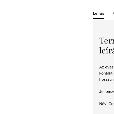
Leírás
Ter
leír
Az éves
kontakt
hosszú i
Jellemz
Név: Cr