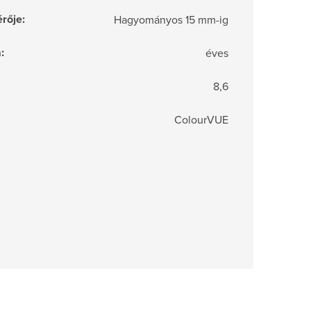
rője
:
Hagyományos 15 mm-ig
a
:
éves
8,6
ColourVUE