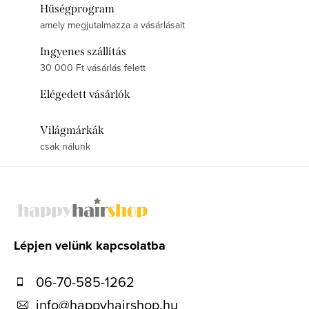
Hűségprogram
amely megjutalmazza a vásárlásait
Ingyenes szállítás
30 000 Ft vásárlás felett
Elégedett vásárlók
Világmárkák
csak nálunk
L
á
b
l
Lépjen velünk kapcsolatba
é
06-70-585-1262
c
info
@
happyhairshop.hu