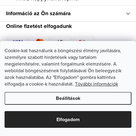
Információ az Ön számára
Online fizetést elfogadunk
Cookie-kat használunk a böngészési élmény javítására,
személyre szabott hirdetések vagy tartalom
Kövessen minket
megjelenítésére, valamint forgalmunk elemzésére. A
weboldal böngészésének folytatásával Ön beleegyezik
azok használatába. Az "Elfogadom" gombra kattintva
elfogadja a cookie-k használatát.
Tövábbi információk
Beállítások
Copyright 2026
HappyHairShop
. Minden jog fenntartva.
Süti
beállítások szerkesztése
Elfogadom
Shoptet készítette