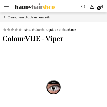
Ugrás
K
a
fő
tartalomhoz
Crazy, nem dioptriás lencsék
Ugrás az értékeléshez
Nincs értékelés
ColourVUE - Viper