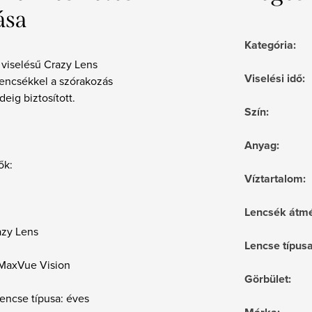
ása
Kategória
:
 viselésű Crazy Lens
Viselési idő
:
lencsékkel a szórakozás
deig biztosított.
Szín
:
Anyag
:
ők:
Víztartalom
:
Lencsék átmé
azy Lens
Lencse típus
 MaxVue Vision
Görbület
:
encse típusa: éves