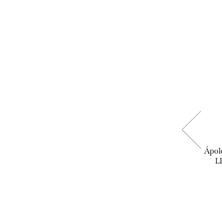
Biotrue - szemcsepp
Ápol
L
3.490 Ft
KOSÁRBA