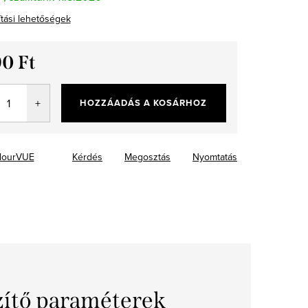
ítási lehetőségek
90 Ft
ár:
HOZZÁADÁS A KOSÁRHOZ
lourVUE
Kérdés
Megosztás
Nyomtatás
zítő paraméterek