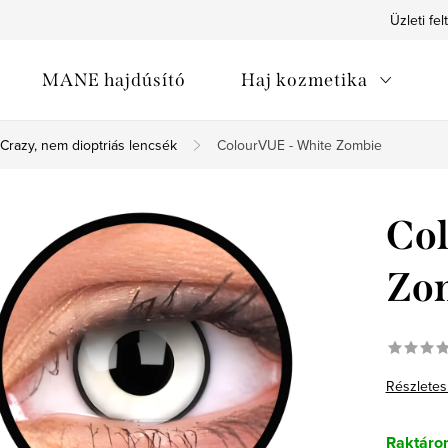
Üzleti fel
MANE hajdúsító
Haj kozmetika
Crazy, nem dioptriás lencsék
ColourVUE - White Zombie
Co
Zo
Részletes
Raktáro