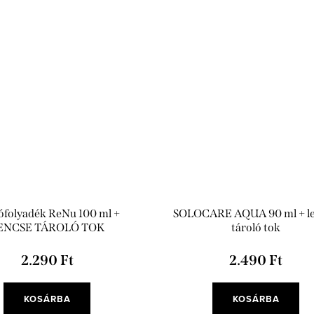
ófolyadék ReNu 100 ml +
SOLOCARE AQUA 90 ml + l
ENCSE TÁROLÓ TOK
tároló tok
2.290 Ft
2.490 Ft
KOSÁRBA
KOSÁRBA