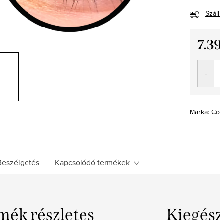
Száll
7.3
Egység
Márka:
Co
Beszélgetés
Kapcsolódó termékek
mék részletes
Kiegés