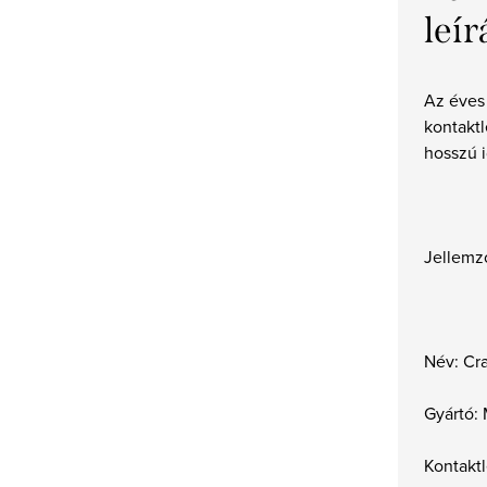
leír
Az éves
kontakt
hosszú i
Jellemz
Név: Cr
Gyártó:
Kontaktl