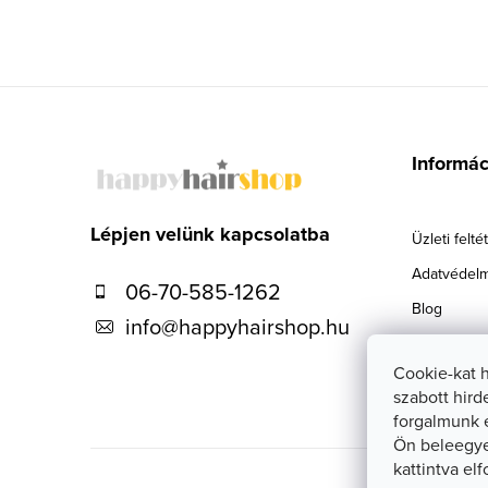
L
á
Informá
b
l
Lépjen velünk kapcsolatba
Üzleti felté
é
Adatvédelm
06-70-585-1262
c
Blog
info
@
happyhairshop.hu
Szállítás
Cookie-kat 
Kapcsolat
szabott hird
forgalmunk 
Ön beleegye
kattintva el