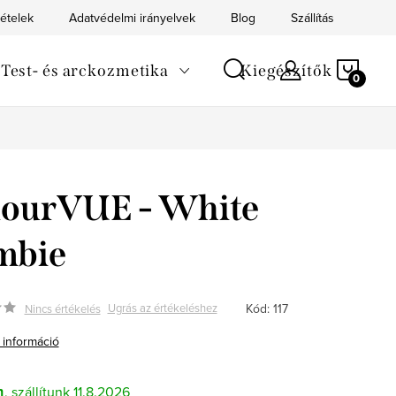
tételek
Adatvédelmi irányelvek
Blog
Szállítás
Kapc
KOS
Test- és arckozmetika
Kiegészítők
lourVUE - White
mbie
Kód:
117
Ugrás az értékeléshez
Nincs értékelés
 információ
n
11.8.2026