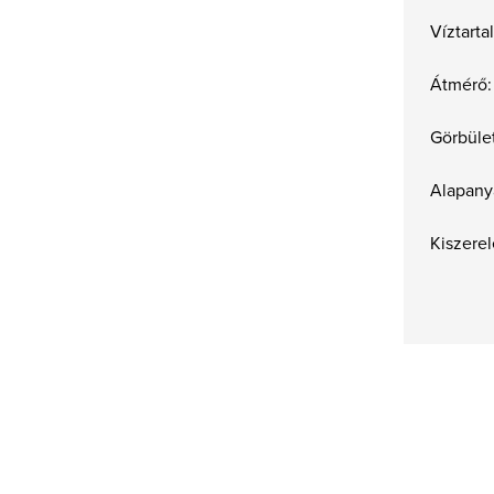
Víztart
Átmérő:
Görbület
Alapany
Kiszerel