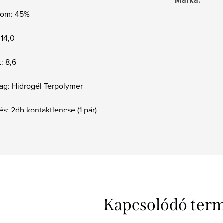
Márka
:
alom: 45%
 14,0
: 8,6
ag: Hidrogél Terpolymer
és: 2db kontaktlencse (1 pár)
Kapcsolódó ter