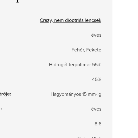
Crazy, nem dioptriás lencsék
éves
Fehér, Fekete
Hidrogél terpolimer 55%
45%
rője
:
Hagyományos 15 mm-ig
a
:
éves
8,6