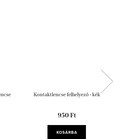
encse
Kontaktlencse felhelyező - kék
Antibakt
950 Ft
KOSÁRBA