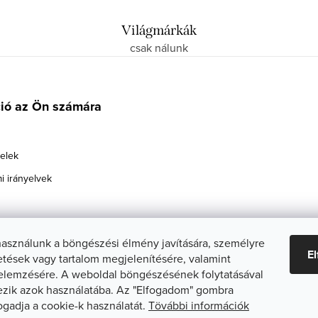
Világmárkák
csak nálunk
ció az Ön számára
telek
i irányelvek
használunk a böngészési élmény javítására, személyre
E
etések vagy tartalom megjelenítésére, valamint
elemzésére. A weboldal böngészésének folytatásával
zik azok használatába. Az "Elfogadom" gombra
fogadja a cookie-k használatát.
Tövábbi információk