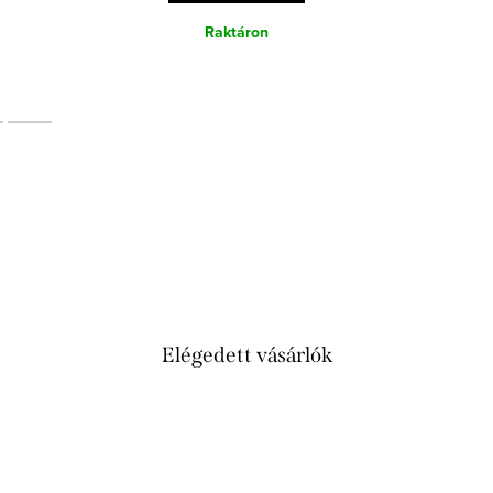
Raktáron
Elégedett vásárlók