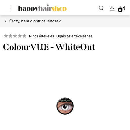
Ugrás
K
a
fő
tartalomhoz
Crazy, nem dioptriás lencsék
Ugrás az értékeléshez
Nincs értékelés
ColourVUE - WhiteOut