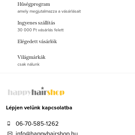
Hűségprogram
amely megjutalmazza a vásárlásait
Ingyenes szállítás
30 000 Ft vásárlás felett
Elégedett vásárlók
Világmárkák
csak nálunk
L
á
b
l
Lépjen velünk kapcsolatba
é
06-70-585-1262
c
info
@
happyhairshop.hu