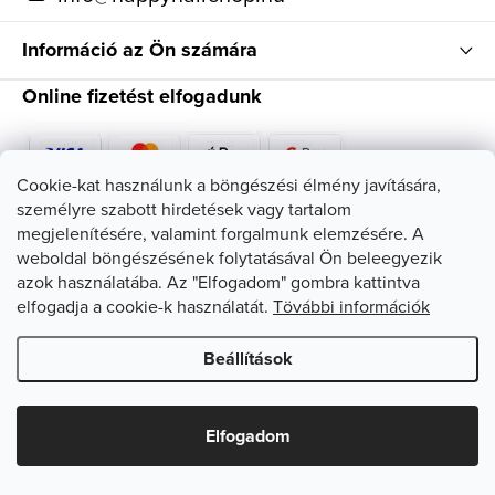
Információ az Ön számára
Online fizetést elfogadunk
Cookie-kat használunk a böngészési élmény javítására,
személyre szabott hirdetések vagy tartalom
Kövessen minket
megjelenítésére, valamint forgalmunk elemzésére. A
weboldal böngészésének folytatásával Ön beleegyezik
azok használatába. Az "Elfogadom" gombra kattintva
elfogadja a cookie-k használatát.
Tövábbi információk
Beállítások
Copyright 2026
HappyHairShop
. Minden jog fenntartva.
Süti
beállítások szerkesztése
Elfogadom
Shoptet készítette