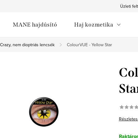
Üzleti fel
MANE hajdúsító
Haj kozmetika
Crazy, nem dioptriás lencsék
ColourVUE - Yellow Star
Col
Sta
Részletes
Raktáro