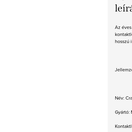
leír
Az éves
kontakt
hosszú i
Jellemz
Név: Cr
Gyártó:
Kontaktl