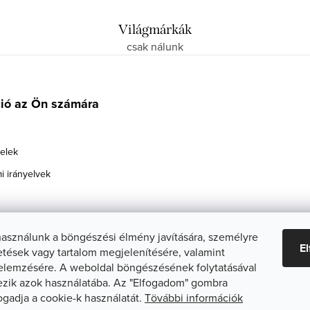
Világmárkák
csak nálunk
ció az Ön számára
telek
i irányelvek
használunk a böngészési élmény javítására, személyre
E
etések vagy tartalom megjelenítésére, valamint
elemzésére. A weboldal böngészésének folytatásával
zik azok használatába. Az "Elfogadom" gombra
fogadja a cookie-k használatát.
Tövábbi információk