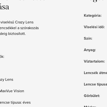
ása
Kategória
:
 viselésű Crazy Lens
Viselési idő
:
lencsékkel a szórakozás
deig biztosított.
Szín
:
Anyag
:
ők:
Víztartalom
:
Lencsék átmé
azy Lens
Lencse típus
 MaxVue Vision
Görbület
:
encse típusa: éves