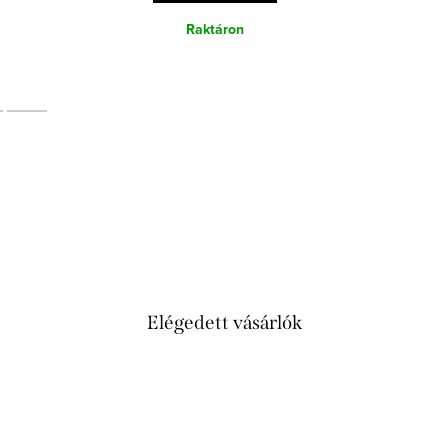
Raktáron
Elégedett vásárlók