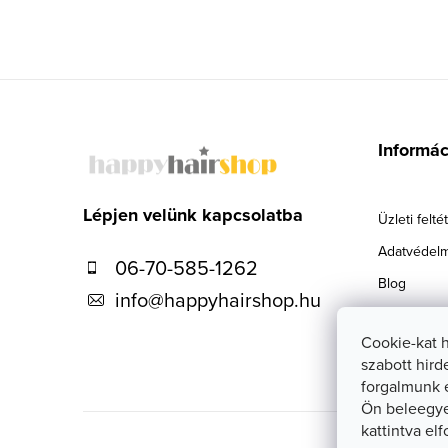
L
á
Informá
b
l
Lépjen velünk kapcsolatba
Üzleti felté
é
Adatvédelm
06-70-585-1262
c
Blog
info
@
happyhairshop.hu
Szállítás
Cookie-kat 
Kapcsolat
szabott hird
forgalmunk 
Ön beleegye
kattintva el