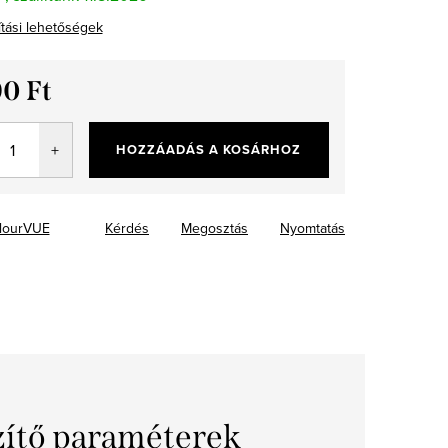
ítási lehetőségek
90 Ft
ár:
HOZZÁADÁS A KOSÁRHOZ
lourVUE
Kérdés
Megosztás
Nyomtatás
zítő paraméterek