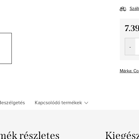
Száll
7.3
Egység
Márka:
Co
Beszélgetés
Kapcsolódó termékek
mék részletes
Kiegés