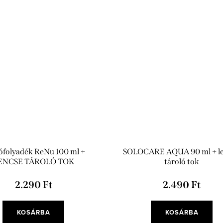
ófolyadék ReNu 100 ml +
SOLOCARE AQUA 90 ml + l
ENCSE TÁROLÓ TOK
tároló tok
2.290 Ft
2.490 Ft
KOSÁRBA
KOSÁRBA