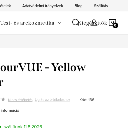
tételek
Adatvédelmi irányelvek
Blog
Szállítás
Kapc
KOS
Test- és arckozmetika
Kiegészítők
ourVUE - Yellow
r
Kód:
136
Ugrás az értékeléshez
Nincs értékelés
 információ
n
11.8.2026