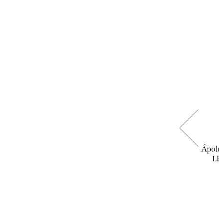
Biotrue - szemcsepp
Ápol
L
3.490 Ft
KOSÁRBA