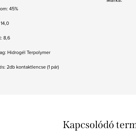
Márka
:
alom: 45%
 14,0
: 8,6
ag: Hidrogél Terpolymer
és: 2db kontaktlencse (1 pár)
Kapcsolódó ter