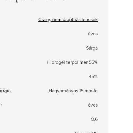
Crazy, nem dioptriás lencsék
éves
Sárga
Hidrogél terpolimer 55%
45%
rője
:
Hagyományos 15 mm-ig
a
:
éves
8,6