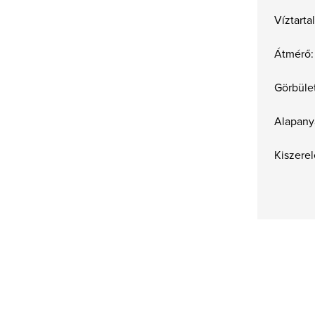
Víztart
Átmérő:
Görbület
Alapany
Kiszerel