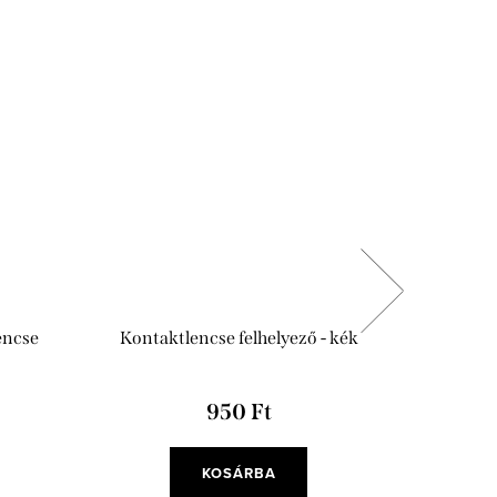
encse
Kontaktlencse felhelyező - kék
Antibakt
950 Ft
KOSÁRBA