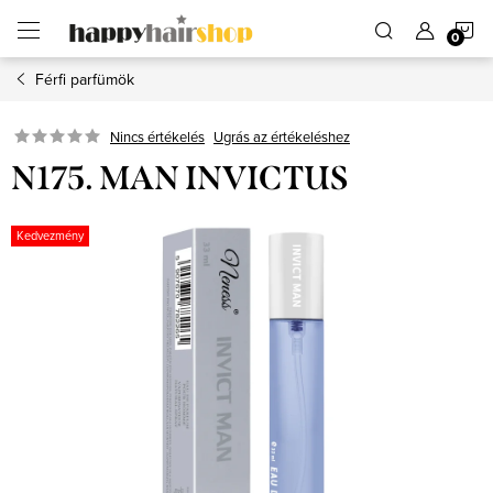
Ugrás
K
a
fő
tartalomhoz
Férfi parfümök
Ugrás az értékeléshez
Nincs értékelés
N175. MAN INVICTUS
Kedvezmény