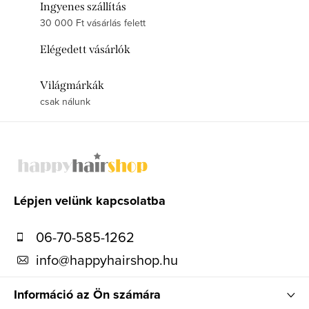
Ingyenes szállítás
30 000 Ft vásárlás felett
Elégedett vásárlók
Világmárkák
csak nálunk
L
á
b
l
Lépjen velünk kapcsolatba
é
06-70-585-1262
c
info
@
happyhairshop.hu
Információ az Ön számára