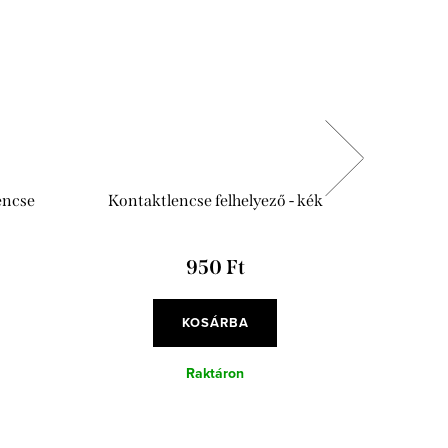
encse
Kontaktlencse felhelyező - kék
Antibakt
950 Ft
KOSÁRBA
Raktáron