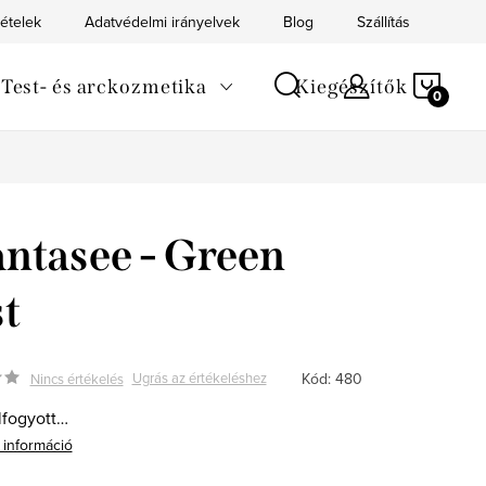
tételek
Adatvédelmi irányelvek
Blog
Szállítás
Kapc
KOS
Test- és arckozmetika
Kiegészítők
ntasee - Green
t
Kód:
480
Ugrás az értékeléshez
Nincs értékelés
lfogyott…
 információ