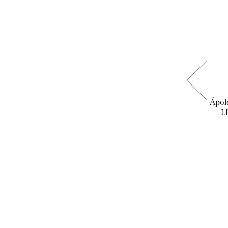
Biotrue - szemcsepp
Ápol
L
3.490 Ft
KOSÁRBA
Raktáron