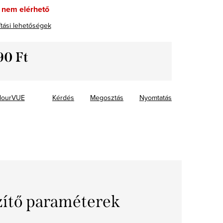
 nem elérhető
ítási lehetőségek
90 Ft
ár:
lourVUE
Kérdés
Megosztás
Nyomtatás
zítő paraméterek