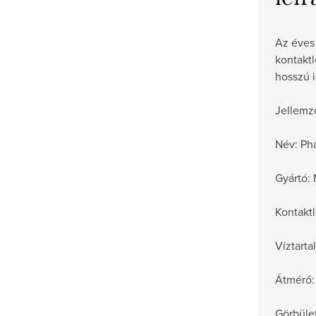
Az éves
kontakt
hosszú i
Jellemz
Név: Ph
Gyártó:
Kontaktl
Víztart
Átmérő:
Görbület