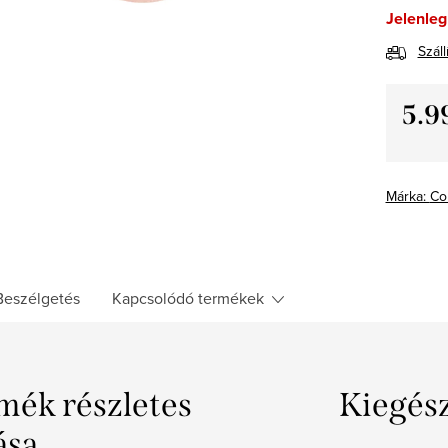
Jelenleg
Száll
5.9
Egység
Márka:
Co
Beszélgetés
Kapcsolódó termékek
mék részletes
Kiegés
ása