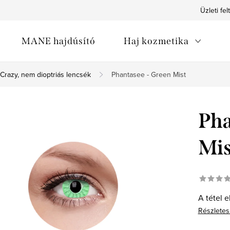
Üzleti fel
MANE hajdúsító
Haj kozmetika
Crazy, nem dioptriás lencsék
Phantasee - Green Mist
Pha
Mis
A tétel e
Részletes