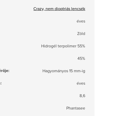
Crazy, nem dioptriás lencsék
éves
Zöld
Hidrogél terpolimer 55%
45%
rője
:
Hagyományos 15 mm-ig
a
:
éves
8,6
Phantasee