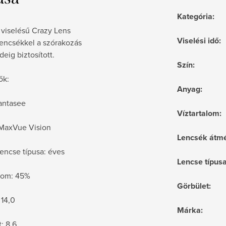
Kategória
:
 viselésű Crazy Lens
Viselési idő
:
lencsékkel a szórakozás
deig biztosított.
Szín
:
ők:
Anyag
:
antasee
Víztartalom
:
 MaxVue Vision
Lencsék átmé
encse típusa: éves
Lencse típus
alom: 45%
Görbület
:
 14,0
Márka
:
: 8,6